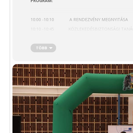
PROGRAM:
10:00 -10:10 A RENDEZVÉNY MEGNYITÁSA
10:10 -10:45 KÖZLEKEDÉSBIZTONSÁGI TANÁC
11:00 -12:00 SPORTFESZTIVÁL ISKOLÁSOKNA
12:00 -12:15 SPORTFESZTIVÁL DÍJAZÁSA
TÖBB
12:00 -14:00 A SZSZC DIGITÁLIS KÖZÖSSÉGI
13:15 -13:45 JÖVŐNKÉRT NÉPTÁNCEGYÜTTE
14:00 -15:00 RENDHAGYÓ ÉNEK ÓRA A MEAN
EGÉSZ NAPOS PROGRAMOK:
NEMZETI MŰVELŐDÉSI INTÉZET ÉRTÉKTÁRI BEMU