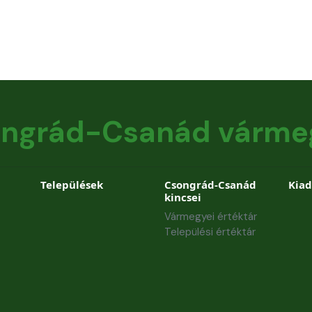
ngrád-Csanád várme
Települések
Csongrád-Csanád
Kia
kincsei
Vármegyei értéktár
Települési értéktár