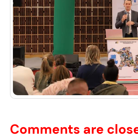
NÉPI FAJÁTÉKOK
HELYI TERMELŐK ÉS TERMÉKEK BEMUTATKOZÁSA
ELSŐSEGÉLYNYÚJTÁS ELSAJÁTÍTÁSA A MAGYAR V
KÖZLEKEDÉSBIZTONSÁGI VETÉLKEDŐK
SZEGEDI HIVATÁSOS TŰZOLTÓPARANCSNOKSÁG 
Comments are clos