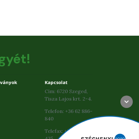
gyét!
dványok
Kapcsolat
Cím: 6720 Szeged,
Tisza Lajos krt. 2-4.
Telefon: +36 62 886-
840
Telefax: +36 62 425-
435