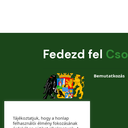
Fedezd fel
Cso
Bemutatkozás
Tájékoztatjuk, hogy a honlap
felhasználói élmény fokozásának