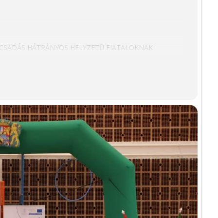
SADÁS HÁTRÁNYOS HELYZETŰ FIATALOKNAK
K – CSMDE
 ALKOTÓMŰHELYÉNEK MEGISMERÉSE
S MŰSORA
DER ZENEKAR JÓVOLTÁBÓL
TATÓJA