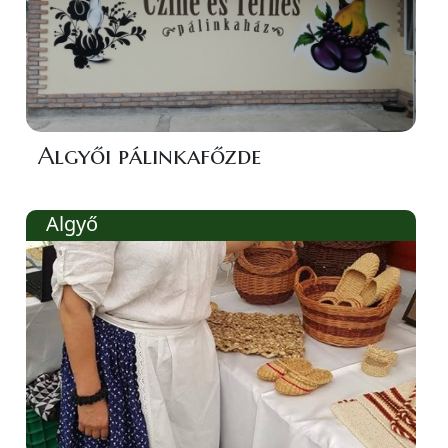
Algyői pálinkafőzde
Algyő