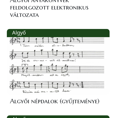
Algyői anyakönyvek
feldolgozott elektronikus
változata
Algyő
Algyői népdalok (gyűjteménye)