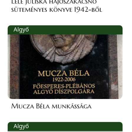
Lele Juliska hajószakácsnő
süteményes könyve 1942-ből
Algyő
Mucza Béla munkássága
Algyő