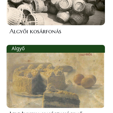
Algyői kosárfonás
Algyő