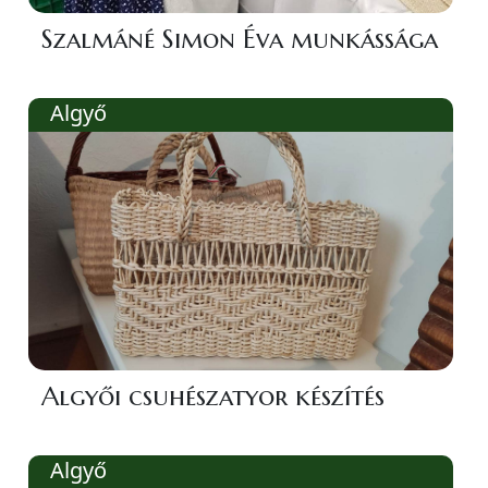
Szalmáné Simon Éva munkássága
Algyő
Algyői csuhészatyor készítés
Algyő