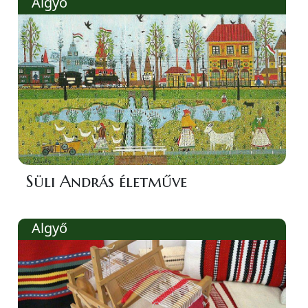
Algyő
Süli András életműve
Algyő