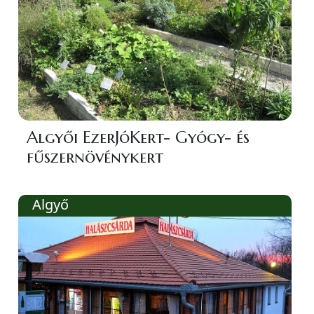
Algyői EzerJóKert- Gyógy- és
fűszernövénykert
Algyő