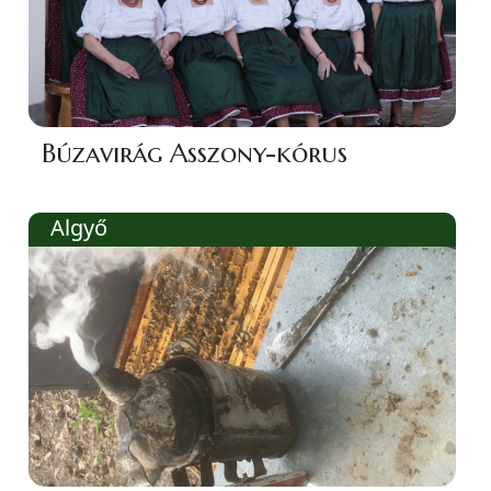
Búzavirág Asszony-kórus
Algyő