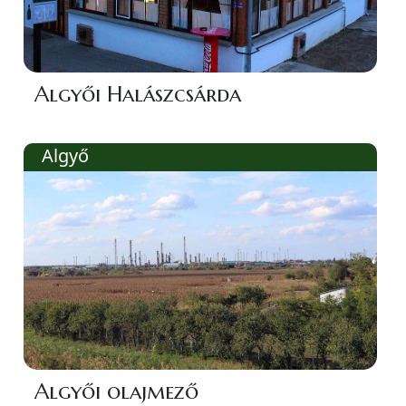
Algyői Halászcsárda
Algyő
Algyői olajmező