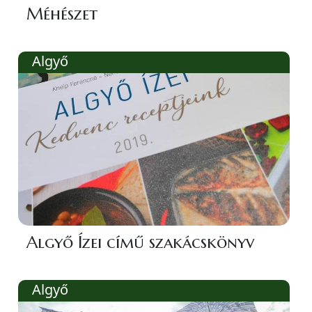
Méhészet
Algyő
Algyő Ízei című szakácskönyv
Algyő