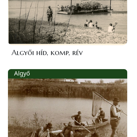
Algyői híd, komp, rév
Algyő