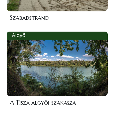
Szabadstrand
Algyő
A Tisza algyői szakasza