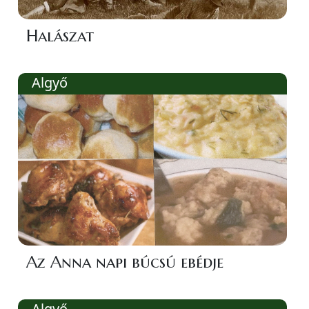
Halászat
Algyő
Az Anna napi búcsú ebédje
Algyő