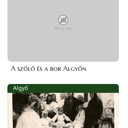
A szőlő és a bor Algyőn
Algyő