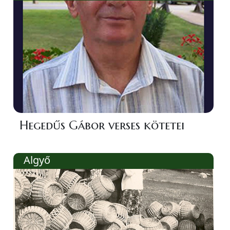
Hegedűs Gábor verses kötetei
Algyő