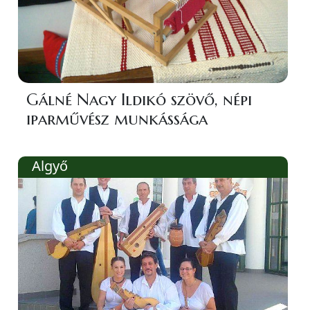
Gálné Nagy Ildikó szövő, népi
iparművész munkássága
Algyő