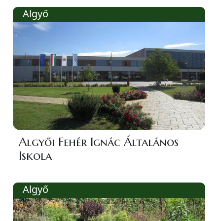
Algyő
Algyői Fehér Ignác Általános
Iskola
Algyő