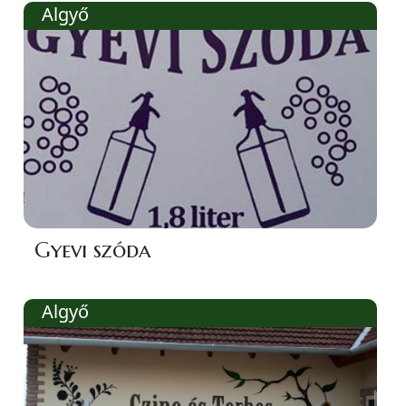
Algyő
Gyevi szóda
Algyő