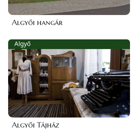
Algyői hangár
Algyő
Algyői Tájház