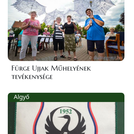
Fürge Ujjak Műhelyének
tevékenysége
Algyő