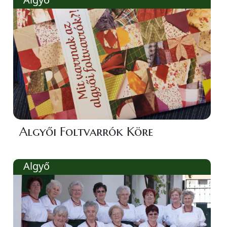
Algyői Foltvarrók Köre
Algyő