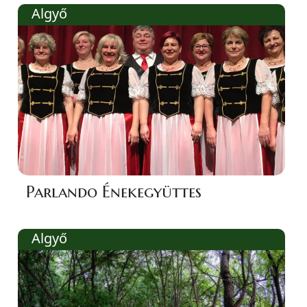
Algyő
Parlando Énekegyüttes
Algyő