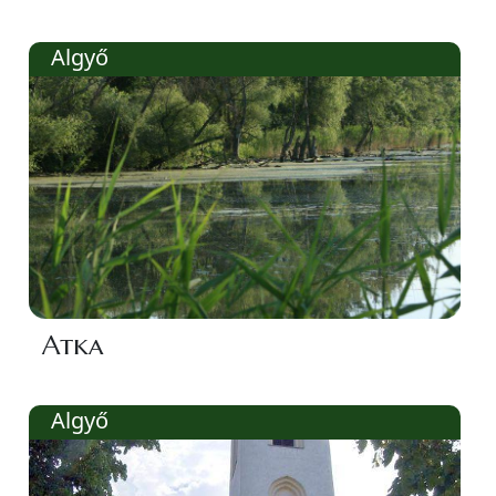
Algyő
Atka
Algyő