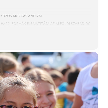
KÖZÖS MOZGÁS ANDIVAL
HARCI FORMÁK ELSAJÁTÍTÁSA AZ ALFÖLDI SZABADIDŐ
EMŰKÖDÉSÉVEL
PSUGÁROTTHON SZEGEDI VAKOK OTTHONA
EMUTATÁSA A RÓZSAHÖLGYEK JÓVOLTÁBÓL
I CUKORBETEGEK EGYESÜLET VEZETÉSÉVEL
TÁNYÉRON
NÉPDALKÖR EGYESÜLET NÉPDALCSOKRA