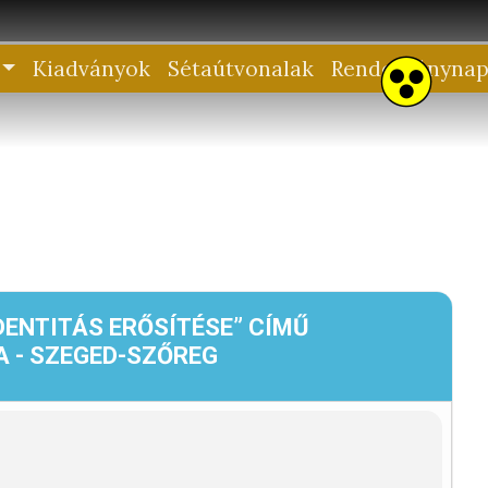
Kiadványok
Sétaútvonalak
Rendezvénynap
ENTITÁS ERŐSÍTÉSE” CÍMŰ
 - SZEGED-SZŐREG