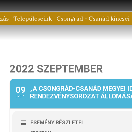
zás
Településeink
Csongrád - Csanád kincsei
2022 SZEPTEMBER
09
„A CSONGRÁD-CSANÁD MEGYEI ID
RENDEZVÉNYSOROZAT ÁLLOMÁSA
SZEP
ESEMÉNY RÉSZLETEI