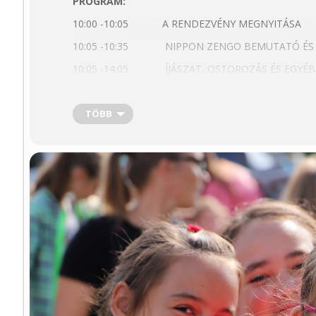
PROGRAM:
10:00 -10:05 A RENDEZVÉNY MEGNYITÁSA
10:05 -10:35 NIPPON ZENGO BEMUTATÓ ÉS 
10:05 -14:05 ÍJÁSZAT, OSTOROZÁS ÉS EGYÉB 
EGYESÜLET – HÓD BARANTA SZAKOSZTÁLY KÖZR
10:05 -11:00 GASZTRO MINI GYEREKEKNEK
TÖBB
10:05 -14:00 KÉZMŰVES FOGLALKOZÁSOK
10:35 -10:50 CSONGRÁD-CSANÁD MEGYEI NA
SZÍNJÁTSZÓKÖRÉNEK ELŐADÁSA
11:00 -11:15 SZŐREGI RÓZSATERMESZTÉS B
11:10 -12:10 GASZTRO MINI GYEREKEKNEK
11:30 -12:00 MERIDIÁN TORNA A TISZA-PART
12:00 -14:00 GASZTROHAGYOMÁNYAINK A 
13:00 -14:00 GASZTRO MINI GYEREKEKNEK
13:00 -13:20 SZEGEDI HÓVIRÁG NYUGDÍJAS 