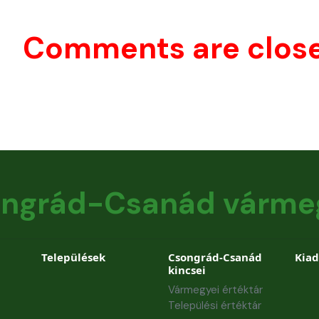
Comments are clos
ngrád-Csanád várme
Települések
Csongrád-Csanád
Kia
kincsei
Vármegyei értéktár
Települési értéktár