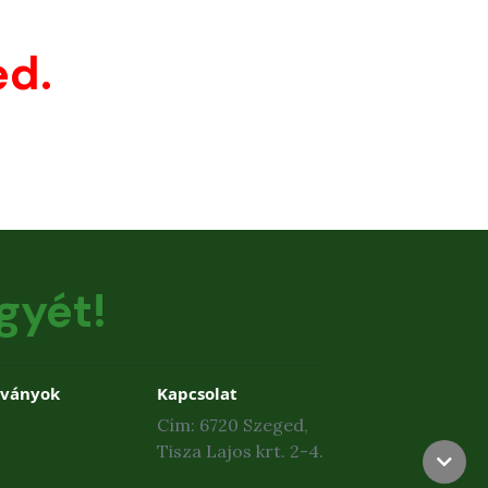
ed.
gyét!
dványok
Kapcsolat
Cím: 6720 Szeged,
Tisza Lajos krt. 2-4.