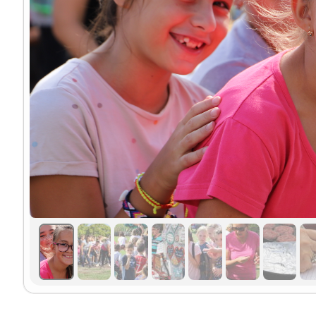
13:30 -14:00 JÖVŐNKÉRT NÉPTÁNCEGYÜTTE
14:00 -15:15 IDENTITÁS ÉS KULTÚRA: TÓTH 
EGÉSZ NAPOS PROGRAMOK:
NÉPI FAJÁTÉKOK
HELYI TERMELŐK ÉS TERMÉKEK BEMUTATKOZÁSA
RÓZSAHÖLGYEK RENDJE ÉS A MAGYAR RÓZSATE
TISZA-PARTI CUKORBETEGEK EGYESÜLETÉNEK SZ
ELSŐSEGÉLYNYÚJTÁS ELSAJÁTÍTÁSA A MAGYAR V
KÖZLEKEDÉSBIZTONSÁGI VETÉLKEDŐK
IMÁZSFILMEK BEMUTATÁSA KÜLÖNBÖZŐ CSONGR