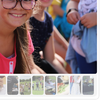
S MŰSORA
BAGI BAND
RMESZTŐK EGYESÜLETÉNEK BEMUTATKOZÁSA
ŰRŐVIZSGÁLATAI ÉS TANÁCSADÁSA
ÖRÖSKERESZT JÓVOLTÁBÓL
ÁD-CSANÁD MEGYEI TELEPÜLÉSEKRŐL