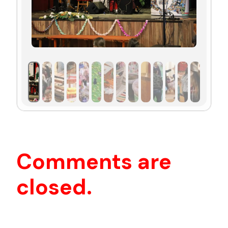
JÓVOLTÁBÓL
12:45 -13:45 SPORTFESZTIVÁL ISKOLÁSOKNAK –
CSMDE
13:15 -13:35 JÖVŐNKÉRT NÉPTÁNCEGYÜTTES
MŰSORA
13:45 -14:00 SPORTFESZTIVÁL DÍJAZÁSA
14:00 -15:00 RENDHAGYÓ ÉNEK ÓRA FRANKIE
LÁTÓ ÉS BARÁTAIVAL
EGÉSZ NAPOS PROGRAMOK:
Comments are
NÉPI FAJÁTÉKOK
closed.
A HELYI ÖNKORMÁNYZAT KÖZMUNKÁSAI
MUNKÁSSÁGÁNAK BEMUTATÓJA
A HELYI PAPRIKAFELDOLGOZÓ ÜZEM
BEMUTATKOZÁSA