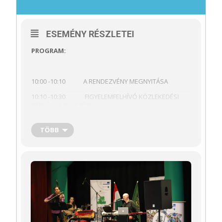
ESEMÉNY RÉSZLETEI
PROGRAM:
10:00 -10:10 A RENDEZVÉNY MEGNYITÁSA
10:10 -10:30 FIGYELEMFELHÍVÓ KÖZLEKEDÉSI
TÁBLÁK KIHELYEZÉSE
10:30 -11:00 FUTÓVERSENY
TÖBB
11:00 -11:45 AKADÁLYOK TELJESÍTÉSE
KÜLÖNFÉLE PÁLYÁKON
10:30 -13:00 KÉZMŰVES FOGLALKOZÁSOK A
MÁRTON NAP JEGYÉBEN
10:30 -13:00 NEMEZELÉS ÉS BŐRÖZÉS AZ ONTE
MÚZEUMPEDAGÓGUSAINAK JÓVOLTÁBÓL
10:30 -13:00 KIHELYEZETT ÁRPÁD NÉPE
FOGLALKOZÁS AZ ONTE MÚZEUMPEDAGÓGUSAINAK