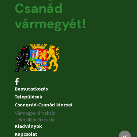
Csanád
vármegyét!
Bemutatkozás
Települések
Csongrád-Csanád kincsei
Vármegyei értéktár
Települési értéktár
Kiadványok
Kapcsolat