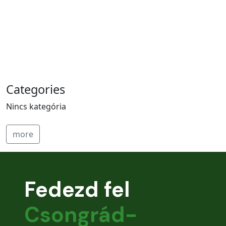
HÓDMEZŐVÁSÁRHELYI MÉHÉSZ MÉZKÓSTOLTATÓJA
NEMZETI MŰVELŐDÉSI INTÉZET ÉRTÉKTÁRI
BEMUTATÓJA
ELSŐSEGÉLYNYÚJTÁS ELSAJÁTÍTÁSA A MAGYAR
VÖRÖSKERESZT JÓVOLTÁBÓL
KÖZLEKEDÉSBIZTONSÁGI VETÉLKEDŐK
Categories
MAKÓI HIVATÁSOS TŰZOLTÓPARANCSNOKSÁG
BEMUTATÓJA
Nincs kategória
more
Fedezd fel
Csongrád-