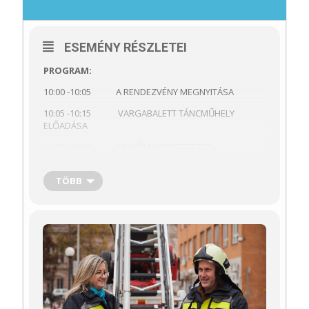
ESEMÉNY RÉSZLETEI
PROGRAM:
10:00 -10:05 A RENDEZVÉNY MEGNYITÁSA
10:05 -10:15 VARGABALETT TÁNCMŰHELY
ELŐADÁSA
10:15 -10:30 MAKÓI MAJORETTE TSE
BEMUTATÓJA
10:30 -13:00 KÉZMŰVES FOGLALKOZÁSOK A
TÖBB
KÖRNYEZETTUDATOSSÁG JEGYÉBEN
10:30 -13:00 HELYI TERMÉKBEMUTATÓ
12:30 -13:00 FIGYELEMFELHÍVÓ TÁBLÁK
KIHELYEZÉSE
13:00 -13:30 MAKÓI MAGÁN ZENEISKOLA
IFJÚSÁGI FÚVÓS ZENEKARÁNAK ELŐADÁSA
13:30 -14:00 MAKÓI NÉPTÁNCEGYÜTTES MŰSORA