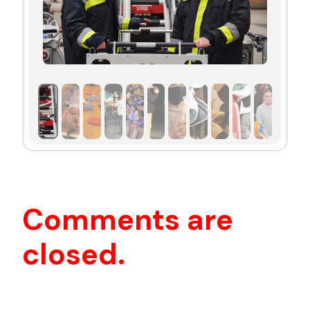
14:00 -15:00 BALKÁN UNION KONCERT
EGÉSZ NAPOS PROGRAMOK:
NEMZETI MŰVELŐDÉSI INTÉZET ÉRTÉKTÁRI
BEMUTATÓJA
NÉPI FAJÁTÉKOK
HELYI TERMELŐK ÉS TERMÉKEK BEMUTATKOZÁSA
HEGYESI ÉLÉSTÁR SAJTKÓSTOLTATÓJA
ELSŐSEGÉLYNYÚJTÁS ELSAJÁTÍTÁSA A MAGYAR
Comments are
VÖRÖSKERESZT JÓVOLTÁBÓL
SZOTE ON TOUR EGÉSZSÉGMEGŐRZŐ TANÁCSADÁS
closed.
ÉS SZŰRŐVIZSGÁLATOK
KÖZLEKEDÉSBIZTONSÁGI VETÉLKEDŐK
MAKÓI HIVATÁSOS TŰZOLTÓK BEMUTATÓJA