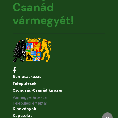
Csanád
vármegyét!
Bemutatkozás
Települések
Csongrád-Csanád kincsei
Vármegyei értéktár
Települési értéktár
Kiadványok
Kapcsolat