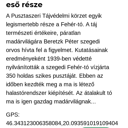
eső része
A Pusztaszeri Tájvédelmi körzet egyik
legismertebb része a Fehér-tó. A táj
természeti értékeire, páratlan
madárvilágára Beretzk Péter szegedi
orvos hívta fel a figyelmet. Kutatásainak
eredményeként 1939-ben védetté
nyilvánították a szegedi Fehér-tó vízjárta
350 holdas szikes pusztáját. Ebben az
időben kezdték meg a ma is létező
halastórendszer kiépítését. Az átalakult tó
ma is igen gazdag madárvilágnak...
GPS:
46.343123006358084,20.093591019109404