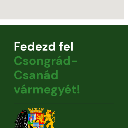
Fedezd fel
Csongrád-
Csanád
vármegyét!