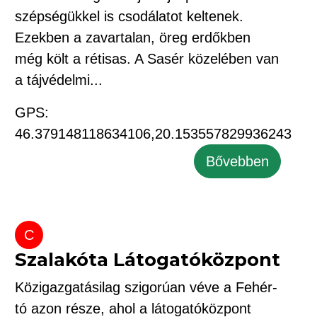
szépségükkel is csodálatot keltenek.
Ezekben a zavartalan, öreg erdőkben
még költ a rétisas. A Sasér közelében van
a tájvédelmi...
GPS:
46.379148118634106,20.153557829936243
Bővebben
C
Szalakóta Látogatóközpont
Közigazgatásilag szigorúan véve a Fehér-
tó azon része, ahol a látogatóközpont