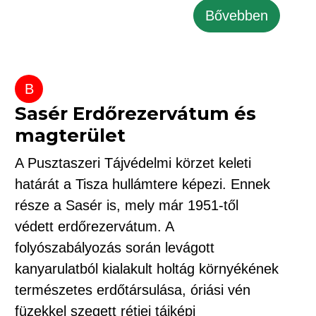
Bővebben
B
Sasér Erdőrezervátum és
magterület
A Pusztaszeri Tájvédelmi körzet keleti
határát a Tisza hullámtere képezi. Ennek
része a Sasér is, mely már 1951-től
védett erdőrezervátum. A
folyószabályozás során levágott
kanyarulatból kialakult holtág környékének
természetes erdőtársulása, óriási vén
füzekkel szegett rétjei tájképi