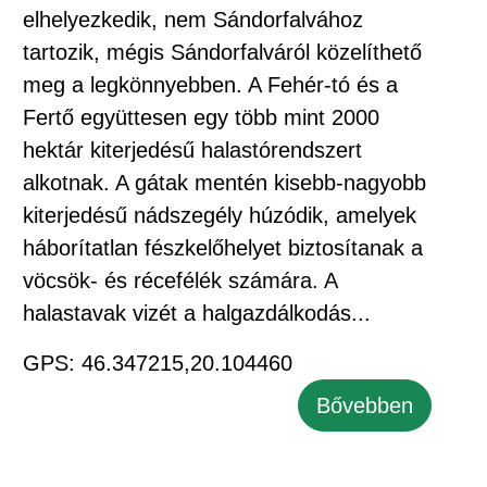
elhelyezkedik, nem Sándorfalvához
tartozik, mégis Sándorfalváról közelíthető
meg a legkönnyebben. A Fehér-tó és a
Fertő együttesen egy több mint 2000
hektár kiterjedésű halastórendszert
alkotnak. A gátak mentén kisebb-nagyobb
kiterjedésű nádszegély húzódik, amelyek
háborítatlan fészkelőhelyet biztosítanak a
vöcsök- és récefélék számára. A
halastavak vizét a halgazdálkodás...
GPS: 46.347215,20.104460
Bővebben