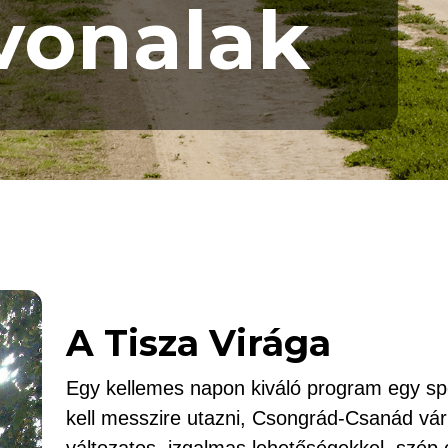
vonalak
A Tisza Virága
Egy kellemes napon kiváló program egy sp
kell messzire utazni, Csongrád-Csanád vá