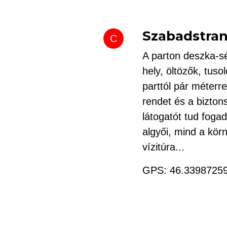
Szabadstra
C
A parton deszka-sé
hely, öltözők, tusol
parttól pár méterre
rendet és a bizton
látogatót tud fog
algyői, mind a kör
vízitúra...
GPS: 46.3398725