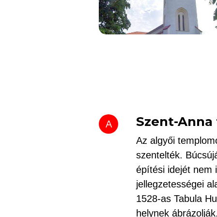
Szent-Anna
A
Az algyői templom
szentelték. Búcsúj
építési idejét nem
jellegzetességei al
1528-as Tabula Hu
helynek ábrázolják