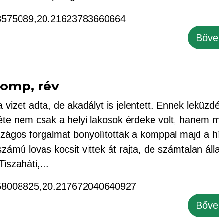
8575089,20.21623783660664
Bőve
komp, rév
 vizet adta, de akadályt is jelentett. Ennek leküzd
éte nem csak a helyi lakosok érdeke volt, hanem 
szágos forgalmat bonyolítottak a komppal majd a h
zámú lovas kocsit vittek át rajta, de számtalan álla
Tiszaháti,...
58008825,20.217672040640927
Bőve