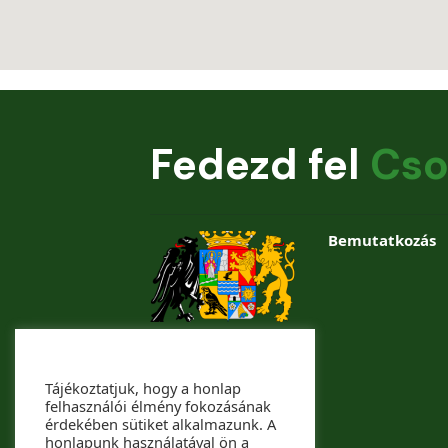
Fedezd fel
Cso
Bemutatkozás
Tájékoztatjuk, hogy a honlap
felhasználói élmény fokozásának
érdekében sütiket alkalmazunk. A
honlapunk használatával ön a