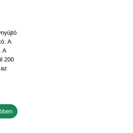
ynyújtó
tó. A
. A
ül 200
 az
bben