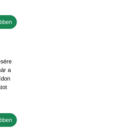
bben
ésére
már a
ídon
tot
bben