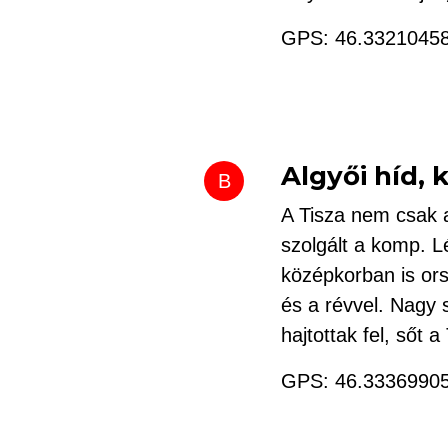
GPS: 46.3321045
Algyői híd, 
B
A Tisza nem csak a
szolgált a komp. L
középkorban is or
és a révvel. Nagy s
hajtottak fel, sőt a 
GPS: 46.3336990