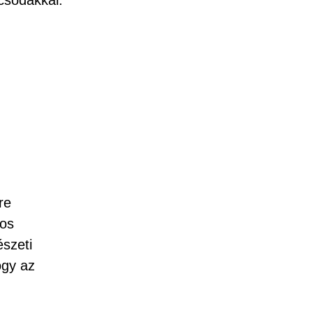
csodákkal.
re
tos
észeti
ogy az