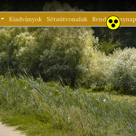
Kiadványok
Sétaútvonalak
Rendezvénynap