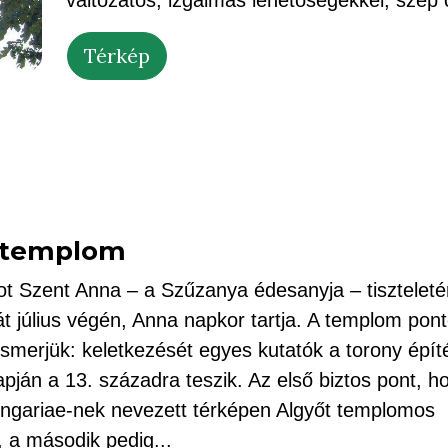
változatos, izgalmas lehetőségekkel, szép 
Térkép
 templom
ot Szent Anna – a Szűzanya édesanyja – tiszteleté
át július végén, Anna napkor tartja. A templom pon
 ismerjük: keletkezését egyes kutatók a torony épít
apján a 13. századra teszik. Az első biztos pont, h
ngariae-nek nevezett térképen Algyőt templomos
, a második pedig...