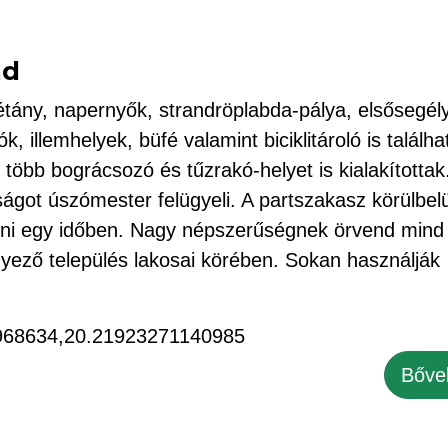
nd
tány, napernyők, strandröplabda-pálya, elsősegél
ók, illemhelyek, büfé valamint biciklitároló is találha
 több bográcsozó és tűzrakó-helyet is kialakítottak
ságot úszómester felügyeli. A partszakasz körülbel
adni egy időben. Nagy népszerűségnek örvend mind
nyező település lakosai körében. Sokan használják
968634,20.21923271140985
Bőve