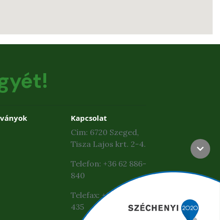
gyét!
dványok
Kapcsolat
Cím: 6720 Szeged,
Tisza Lajos krt. 2-4.
Telefon: +36 62 886-
840
Telefax: +36 62 425-
435