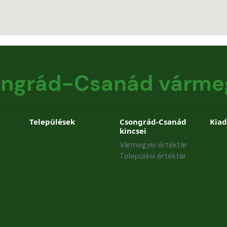
ngrád-Csanád várme
Települések
Csongrád-Csanád
Kia
kincsei
Vármegyei értéktár
Települési értéktár