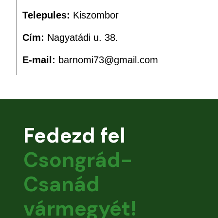
Telepules:
Kiszombor
Cím:
Nagyatádi u. 38.
E-mail:
barnomi73@gmail.com
Fedezd fel
Csongrád-
Csanád
vármegyét!