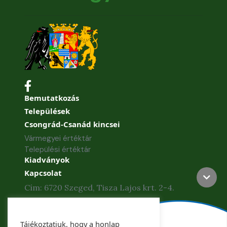
Bemutatkozás
Települések
Csongrád-Csanád kincsei
Vármegyei értéktár
Települési értéktár
Kiadványok
Kapcsolat
Cím: 6720 Szeged, Tisza Lajos krt. 2-4.
Telefon: +36 62 886-840
Tájékoztatjuk, hogy a honlap