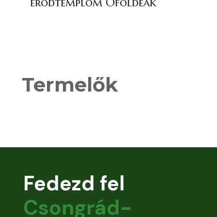
erődtemplom Óföldeák
Termelők
Fedezd fel
Csongrád-