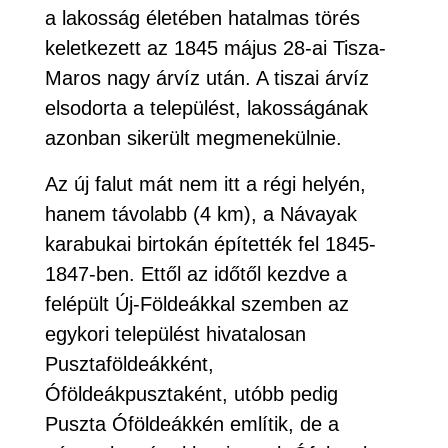
a lakosság életében hatalmas törés
keletkezett az 1845 május 28-ai Tisza-
Maros nagy árvíz után. A tiszai árvíz
elsodorta a települést, lakosságának
azonban sikerült megmenekülnie.
Az új falut mát nem itt a régi helyén,
hanem távolabb (4 km), a Návayak
karabukai birtokán építették fel 1845-
1847-ben. Ettől az időtől kezdve a
felépült Új-Földeákkal szemben az
egykori települést hivatalosan
Pusztaföldeákként,
Óföldeákpusztaként, utóbb pedig
Puszta Óföldeákkén említik, de a