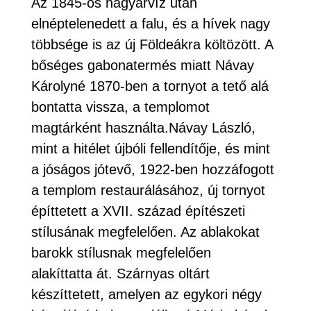
Az 1845-os nagyárvíz után
elnéptelenedett a falu, és a hívek nagy
többsége is az új Földeákra költözött. A
bőséges gabonatermés miatt Návay
Károlyné 1870-ben a tornyot a tető alá
bontatta vissza, a templomot
magtárként használta.Návay László,
mint a hitélet újbóli fellendítője, és mint
a jóságos jótevő, 1922-ben hozzáfogott
a templom restaurálásához, új tornyot
építtetett a XVII. század építészeti
stílusának megfelelően. Az ablakokat
barokk stílusnak megfelelően
alakíttatta át. Szárnyas oltárt
készíttetett, amelyen az egykori négy