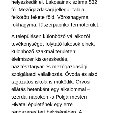
helyezkedik el. Lakosainak száma 532
fő. Mezőgazdasági jellegű, talaja
felkötött fekete föld. Vöröshagyma,
fokhagyma, fűszerpaprika termőterület.
A településen különböző vállalkozói
tevékenységet folytató lakosok élnek,
különböző szakmai területen:
élelmiszer kiskereskedés,
házitésztagyár és mezőgazdasági
szolgáltatói vállalkozás. Óvoda és alsó
tagozatos iskola is működik. Orvosi
ellátás hetenként egy alkalommal –
szerdai napokon -a Polgármesteri
Hivatal épületének egy erre
rendszeresített helyiségében. A