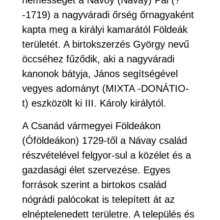
-1719) a nagyváradi őrség őrnagyaként
kapta meg a királyi kamarától Földeák
területét. A birtokszerzés György nevű
öccséhez fűződik, aki a nagyváradi
kanonok bátyja, János segítségével
vegyes adományt (MIXTA -DONÁTIO-
t) eszközölt ki III. Károly királytól.
A Csanád vármegyei Földeákon
(Óföldeákon) 1729-től a Návay család
részvételével felgyor-sul a közélet és a
gazdasági élet szervezése. Egyes
források szerint a birtokos család
nógrádi palócokat is telepített át az
elnéptelenedett területre. A település és