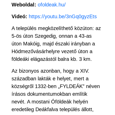
Weboldal:
ofoldeak.hu/
Videó:
https://youtu.be/3nGq0gyzEts
A település megközelíthető közúton: az
5-ös úton Szegedig, onnan a 43-as
úton Makóig, majd északi irányban a
Hódmezővásárhelyre vezető úton a
földeáki elágazástól balra kb. 3 km.
Az bizonyos azonban, hogy a XIV.
században lakták e helyet, mert a
községről 1332-ben „FYLDEÁK” néven
írásos dokumentumokban említik
nevét. A mostani Óföldeák helyén
eredetileg Deákfalva település állott,