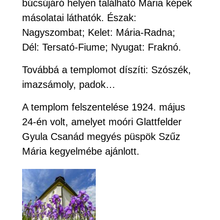
búcsújáró helyen található Mária képek
másolatai láthatók. Észak:
Nagyszombat; Kelet: Mária-Radna;
Dél: Tersató-Fiume; Nyugat: Fraknó.
Továbbá a templomot díszíti: Szószék,
imazsámoly, padok…
A templom felszentelése 1924. május
24-én volt, amelyet moóri Glattfelder
Gyula Csanád megyés püspök Szűz
Mária kegyelmébe ajánlott.