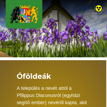
Skip to main content
Óföldeák
A település a nevét attól a
Pfilippus Diaconusról (egyházi
segítő ember) nevéről kapta, akit