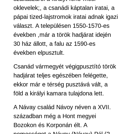
oklevelek;, a csanádi káptalan iratai, a
pápai tized-lajstromok iratai adnak igazi
választ. A településen 1550-1570-es
években ,már a török hadjárat idején
30 ház állott, a falu az 1590-es
években elpusztult.
Csanád vármegyét végigpusztító török
hadjárat teljes egészében felégette,
ekkor már e térség pusztává vált, a
föld a királyi kamara tulajdona lett.
A Návay család Návoy néven a XVII.
században még a Hont megyei
Bozokon és Korponán élt. A
nemességet a Návoy (Návay) Pál (?