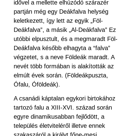
idővel a mellette elhúzódó szárazér
partján még egy Deákfalva helység
keletkezett, így lett az egyik „Föl-
Deákfalva”, a másik „Al-Deákfalva” Ez
utóbbi elpusztult, és a megmaradt Föl-
Deákfalva később elhagyta a “falva”
végzetet, s a neve Földeák maradt. A
nevét több formában is alakították az
elmúlt évek során. (Földeákpuszta,
Ófalu, Óföldeák).
A csanádi káptalan egykori birtokához
tartozó falu a XIII-XVI. század során
egyre dinamikusabban fejlődött, a
település életviteléről illetve ennek
szakaszáról a királyt főne-mesi