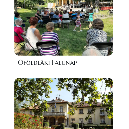
Óföldeáki Falunap