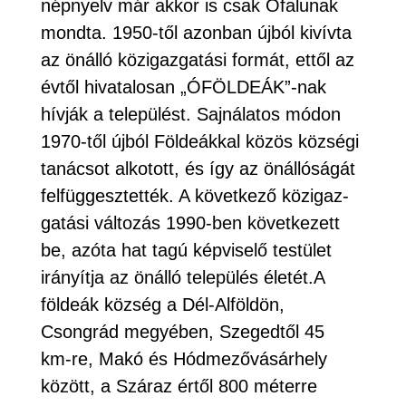
népnyelv már akkor is csak Ófalunak
mondta. 1950-től azonban újból kivívta
az önálló közigazgatási formát, ettől az
évtől hivatalosan „ÓFÖLDEÁK”-nak
hívják a települést. Sajnálatos módon
1970-től újból Földeákkal közös községi
tanácsot alkotott, és így az önállóságát
felfüggesztették. A következő közigaz-
gatási változás 1990-ben következett
be, azóta hat tagú képviselő testület
irányítja az önálló település életét.A
földeák község a Dél-Alföldön,
Csongrád megyében, Szegedtől 45
km-re, Makó és Hódmezővásárhely
között, a Száraz értől 800 méterre