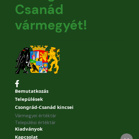
Csanád
vármegyét!
Bemutatkozás
Települések
Csongrád-Csanád kincsei
Vármegyei értéktár
Települési értéktár
Kiadványok
Kapcsolat