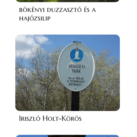
bökényi duzzasztó és a
hajózsilip
Iriszló Holt-Körös