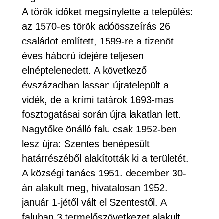
A török időket megsínylette a település:
az 1570-es török adóösszeírás 26
családot említett, 1599-re a tizenöt
éves háború idejére teljesen
elnéptelenedett. A következő
évszázadban lassan újratelepült a
vidék, de a krími tatárok 1693-mas
fosztogatásai során újra lakatlan lett.
Nagytőke önálló falu csak 1952-ben
lesz újra: Szentes benépesült
határrészéből alakították ki a területét.
A községi tanács 1951. december 30-
án alakult meg, hivatalosan 1952.
január 1-jétől vált el Szentestől. A
faluban 3 termelőszövetkezet alakult,