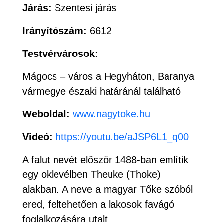
Járás:
Szentesi járás
Irányítószám:
6612
Testvérvárosok:
Mágocs – város a Hegyháton, Baranya
vármegye északi határánál található
Weboldal:
www.nagytoke.hu
Videó:
https://youtu.be/aJSP6L1_q00
A falut nevét először 1488-ban említik
egy oklevélben Theuke (Thoke)
alakban. A neve a magyar Tőke szóból
ered, feltehetően a lakosok favágó
foglalkozására utalt.