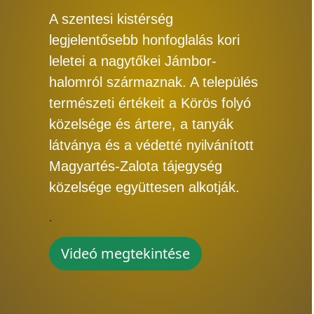
A szentesi kistérség
legjelentősebb honfoglalás kori
leletei a nagytőkei Jámbor-
halomról származnak. A település
természeti értékeit a Körös folyó
közelsége és ártere, a tanyák
látványa és a védetté nyilvánított
Magyartés-Zalota tájegység
közelsége együttesen alkotják.
.
Videó megtekintése