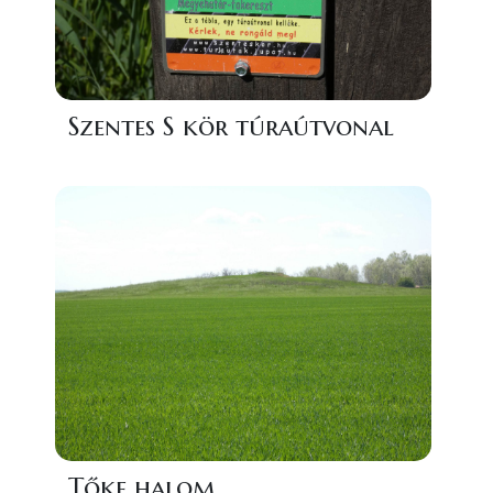
Szentes S kör túraútvonal
Tőke halom