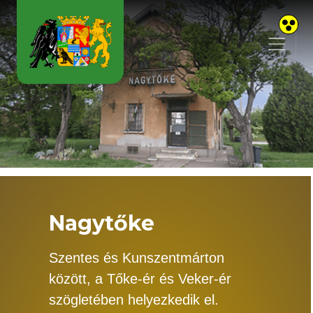
Skip to main content
Nagytőke
Szentes és Kunszentmárton
között, a Tőke-ér és Veker-ér
szögletében helyezkedik el.