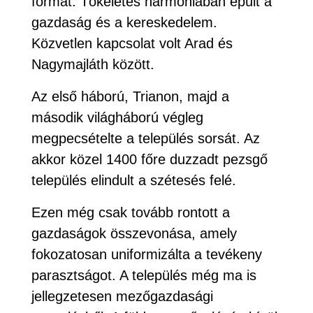
formát. Tökéletes harmóniában épült a
gazdaság és a kereskedelem.
Közvetlen kapcsolat volt Arad és
Nagymajláth között.
Az első háború, Trianon, majd a
második világháború végleg
megpecsételte a település sorsát. Az
akkor közel 1400 főre duzzadt pezsgő
település elindult a szétesés felé.
Ezen még csak tovább rontott a
gazdaságok összevonása, amely
fokozatosan uniformizálta a tevékeny
parasztságot. A település még ma is
jellegzetesen mezőgazdasági