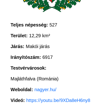
Teljes népesség:
527
Terület:
12,29 km²
Járás:
Makói járás
Irányítószám:
6917
Testvérvárosok:
Majláthfalva (Románia)
Weboldal:
nagyer.hu/
Videó:
https://youtu.be/9XDa8eH6ny8