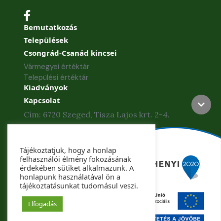
Bemutatkozás
Települések
Csongrád-Csanád kincsei
Vármegyei értéktár
Települési értéktár
Kiadványok
Kapcsolat
Cím: 6720 Szeged, Tisza Lajos krt. 2-4.
Telefon: +36 62 886-840
Tájékoztatjuk, hogy a honlap
Telefax: +36 62 425-435
felhasználói élmény fokozásának
érdekében sütiket alkalmazunk. A
honlapunk használatával ön a
tájékoztatásunkat tudomásul veszi.
Copyright © 2022. Csongrád-Csanád Vármegye
Önkormányzata. Minden jog fenntartva.
Elfogadás
Készítette: Csongrád-Csanád Megyei Önkormányzat