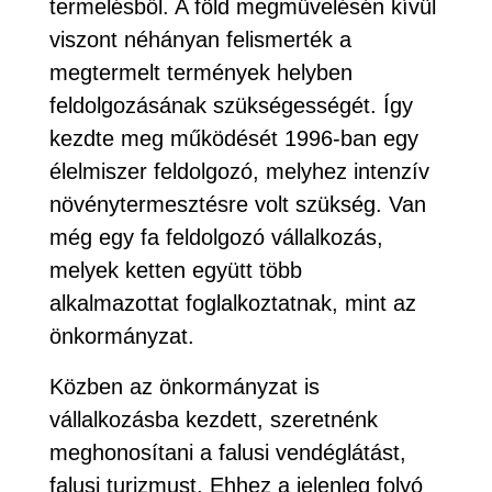
termelésből. A föld megművelésén kívül
viszont néhányan felismerték a
megtermelt termények helyben
feldolgozásának szükségességét. Így
kezdte meg működését 1996-ban egy
élelmiszer feldolgozó, melyhez intenzív
növénytermesztésre volt szükség. Van
még egy fa feldolgozó vállalkozás,
melyek ketten együtt több
alkalmazottat foglalkoztatnak, mint az
önkormányzat.
Közben az önkormányzat is
vállalkozásba kezdett, szeretnénk
meghonosítani a falusi vendéglátást,
falusi turizmust. Ehhez a jelenleg folyó