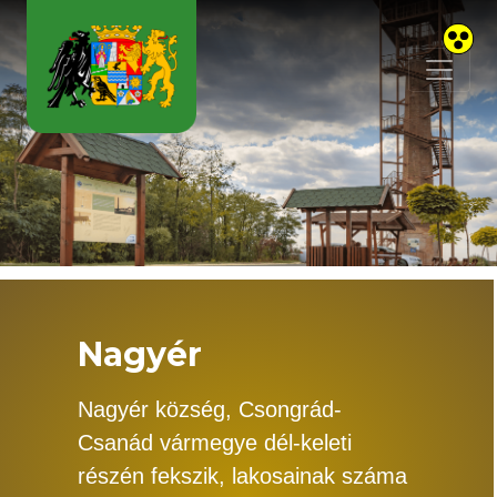
Skip to main content
Nagyér
Nagyér község, Csongrád-
Csanád vármegye dél-keleti
részén fekszik, lakosainak száma