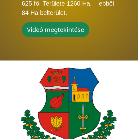
625 fő. Területe 1260 Ha, – ebből
84 Ha belterület.
Videó megtekintése