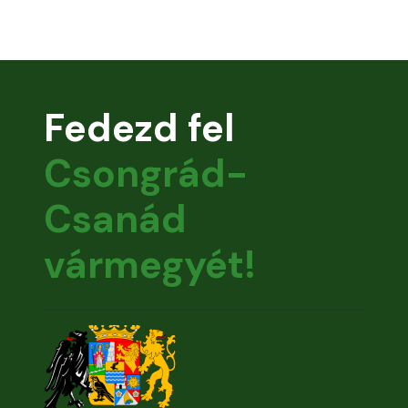
Fedezd fel
Csongrád-
Csanád
vármegyét!