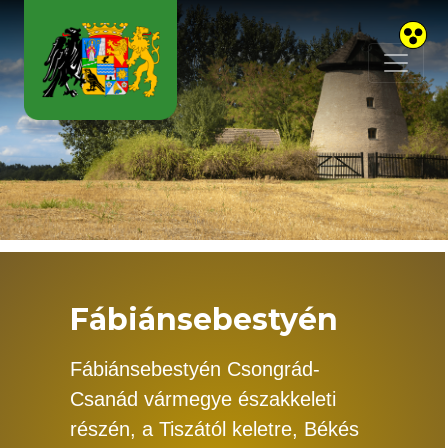
Skip to main content
Fábiánsebestyén
Fábiánsebestyén Csongrád-
Csanád vármegye északkeleti
részén, a Tiszától keletre, Békés