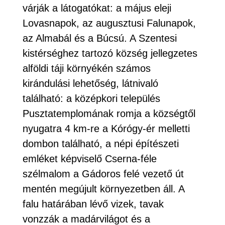
várják a látogatókat: a május eleji
Lovasnapok, az augusztusi Falunapok,
az Almabál és a Búcsú. A Szentesi
kistérséghez tartozó község jellegzetes
alföldi táji környékén számos
kirándulási lehetőség, látnivaló
található: a középkori település
Pusztatemplomának romja a községtől
nyugatra 4 km-re a Kórógy-ér melletti
dombon található, a népi építészeti
emléket képviselő Cserna-féle
szélmalom a Gádoros felé vezető út
mentén megújult környezetben áll. A
falu határában lévő vizek, tavak
vonzzák a madárvilágot és a