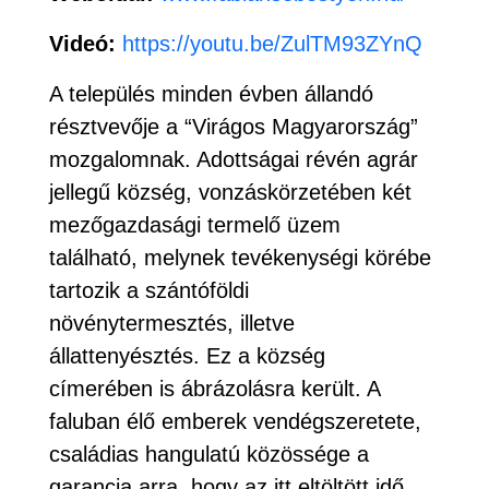
Videó:
https://youtu.be/ZulTM93ZYnQ
A település minden évben állandó
résztvevője a “Virágos Magyarország”
mozgalomnak. Adottságai révén agrár
jellegű község, vonzáskörzetében két
mezőgazdasági termelő üzem
található, melynek tevékenységi körébe
tartozik a szántóföldi
növénytermesztés, illetve
állattenyésztés. Ez a község
címerében is ábrázolásra került. A
faluban élő emberek vendégszeretete,
családias hangulatú közössége a
garancia arra, hogy az itt eltöltött idő