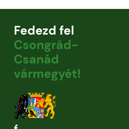
Fedezd fel
Csongrád-
Csanád
vármegyét!