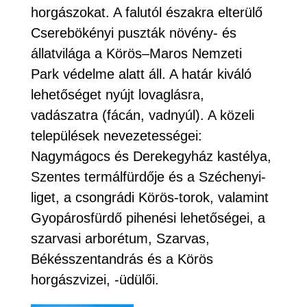
horgászokat. A falutól északra elterülő
Cserebökényi puszták növény- és
állatvilága a Körös–Maros Nemzeti
Park védelme alatt áll. A határ kiváló
lehetőséget nyújt lovaglásra,
vadászatra (fácán, vadnyúl). A közeli
települések nevezetességei:
Nagymágocs és Derekegyház kastélya,
Szentes termálfürdője és a Széchenyi-
liget, a csongrádi Körös-torok, valamint
Gyopárosfürdő pihenési lehetőségei, a
szarvasi arborétum, Szarvas,
Békésszentandrás és a Körös
horgászvizei, -üdülői.