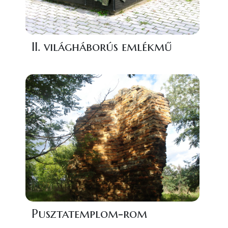
II. világháborús emlékmű
Pusztatemplom-rom