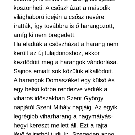
köszönheti. A csőszházat a második
világháború idején a csősz nevére
íratták, így továbbra is ő harangozott,
amíg ki nem öregedett.
Ha eladták a csőszházat a harang nem
került az új tulajdonoshoz, ekkor
kezdődött meg a harangok vándorlása.
Sajnos emiatt sok közülük elkallódott.
A harangok Domaszéket egy külső és
egy belső körbe rendezve védték a
viharos időszakban Szent György
napjától Szent Mihály napjáig. Az egyik
legrégibb viharharang a nagymátyás-
hegyi kereszt mellett áll. Ezt a rajta
lévő feliratból tudjuk: „Szegeden anno