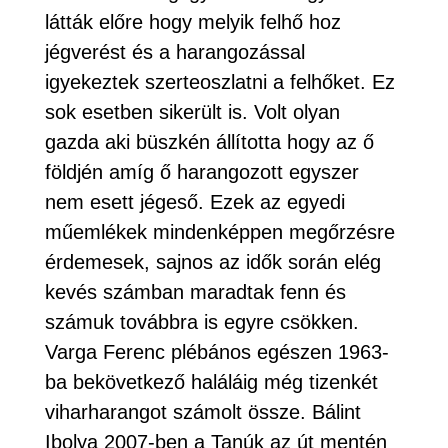
látták előre hogy melyik felhő hoz
jégverést és a harangozással
igyekeztek szerteoszlatni a felhőket. Ez
sok esetben sikerült is. Volt olyan
gazda aki büszkén állította hogy az ő
földjén amíg ő harangozott egyszer
nem esett jégeső. Ezek az egyedi
műemlékek mindenképpen megőrzésre
érdemesek, sajnos az idők során elég
kevés számban maradtak fenn és
számuk továbbra is egyre csökken.
Varga Ferenc plébános egészen 1963-
ba bekövetkező haláláig még tizenkét
viharharangot számolt össze. Bálint
Ibolya 2007-ben a Tanúk az út mentén