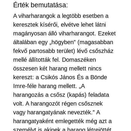
Érték bemutatása:
A viharharangok a legtöbb esetben a
keresztek kísérői, elvétve lehet látni
magányosan álló viharharangot. Ezeket
általában egy „högyben” (magasabban
fekvő partosabb terület) lévő csőszház
mellé állították fel. Domaszéken
összesen két harang mellett nincs
kereszt: a Csikós János És a Bönde
Imre-féle harang mellett. „A
harangozás a csősz (kapás) feladata
volt. A harangozót régen csősznek
vagy harangatyának nevezték.” A
harangatyaként emlegették még azt a
személyt is akinek a harang létrejöttét