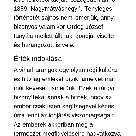
1859. Nagymátyáshegyi”. Tényleges
történetét sajnos nem ismerjük, annyi
bizonyos valamikor Ördög József
tanyája mellett állt, aki gondját viselte
és harangozott is vele.
Érték indoklása:
A viharharangok egy olyan régi kultúra
és hitvilág emlékét őrzik, amelyet ma
már kevesen ismerünk. Ezek a tárgyi
bizonyítékai annak a hitnek, hogy az
ember csak Isten segítségével képes
úrrá lenni az időjárás viszontagságain.
Az emberek akkoriban még a
természet megfigyeléseire hagyatkozva