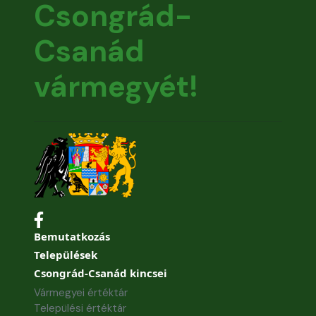
Csongrád-
Csanád
vármegyét!
Bemutatkozás
Települések
Csongrád-Csanád kincsei
Vármegyei értéktár
Települési értéktár