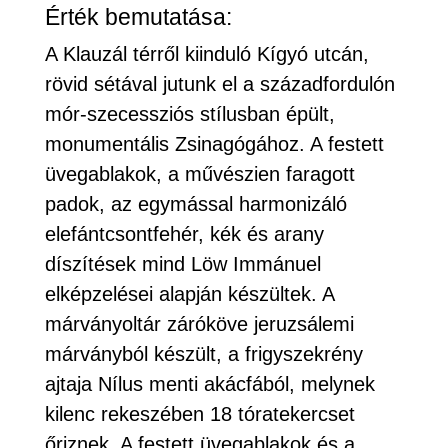
Érték bemutatása:
A Klauzál térről kiinduló Kígyó utcán,
rövid sétával jutunk el a századfordulón
mór-szecessziós stílusban épült,
monumentális Zsinagógához. A festett
üvegablakok, a művészien faragott
padok, az egymással harmonizáló
elefántcsontfehér, kék és arany
díszítések mind Löw Immánuel
elképzelései alapján készültek. A
márványoltár záróköve jeruzsálemi
márványból készült, a frigyszekrény
ajtaja Nílus menti akácfából, melynek
kilenc rekeszében 18 tóratekercset
őriznek. A festett üvegablakok és a