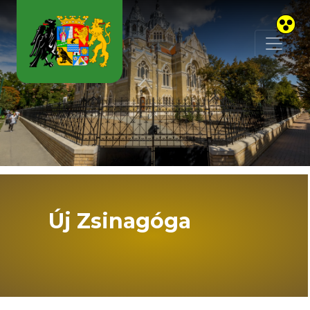
Skip to main content
Új Zsinagóga