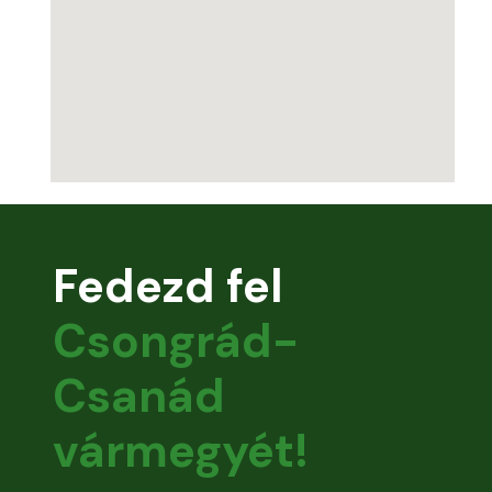
Fedezd fel
Csongrád-
Csanád
vármegyét!