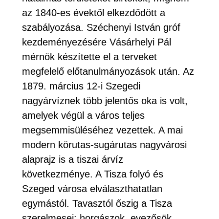
az 1840-es évektől elkezdődött a
szabályozása. Széchenyi István gróf
kezdeményezésére Vásárhelyi Pál
mérnök készítette el a terveket
megfelelő előtanulmányozások után. Az
1879. március 12-i Szegedi
nagyárvíznek több jelentős oka is volt,
amelyek végül a város teljes
megsemmisüléséhez vezettek. A mai
modern körutas-sugárutas nagyvárosi
alaprajz is a tiszai árvíz
következménye. A Tisza folyó és
Szeged városa elválaszthatatlan
egymástól. Tavasztól őszig a Tisza
szerelmesei: horgászok, evezősök,