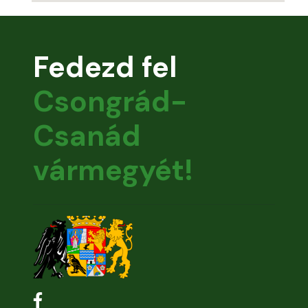
Fedezd fel
Csongrád-
Csanád
vármegyét!