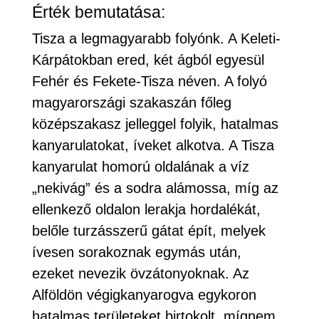
Érték bemutatása:
Tisza a legmagyarabb folyónk. A Keleti-
Kárpátokban ered, két ágból egyesül
Fehér és Fekete-Tisza néven. A folyó
magyarországi szakaszán főleg
középszakasz jelleggel folyik, hatalmas
kanyarulatokat, íveket alkotva. A Tisza
kanyarulat homorú oldalának a víz
„nekivág” és a sodra alámossa, míg az
ellenkező oldalon lerakja hordalékát,
belőle turzásszerű gátat épít, melyek
ívesen sorakoznak egymás után,
ezeket nevezik övzátonyoknak. Az
Alföldön végigkanyarogva egykoron
hatalmas területeket birtokolt, mígnem