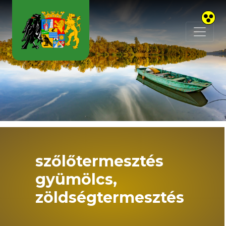
Skip to main content
szőlőtermesztés
gyümölcs,
zöldségtermesztés