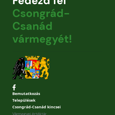
Fedezd fel
Csongrád-
Csanád
vármegyét!
Bemutatkozás
Települések
Csongrád-Csanád kincsei
Vármegyei értéktár