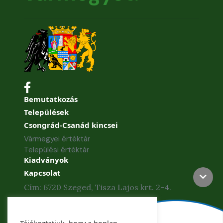
Bemutatkozás
Települések
Csongrád-Csanád kincsei
Vármegyei értéktár
Települési értéktár
Kiadványok
Kapcsolat
Cím: 6720 Szeged, Tisza Lajos krt. 2-4.
Telefon: +36 62 886-840