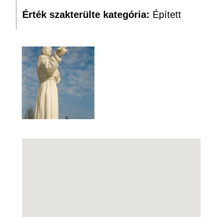
Érték szakterülte kategória:
Épített