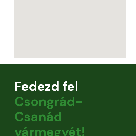
Fedezd fel
Csongrád-
Csanád
vármegyét!