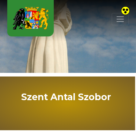
Skip to main content
Szent Antal Szobor