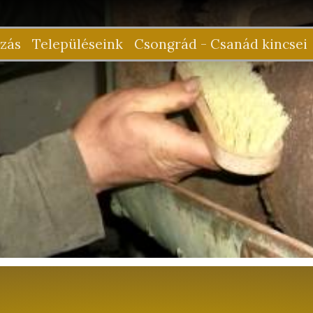
zás
Településeink
Csongrád - Csanád kincsei