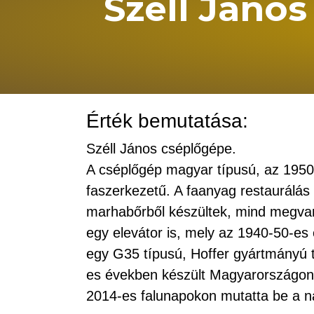
Széll János
Érték bemutatása:
Széll János cséplőgépe.
A cséplőgép magyar típusú, az 1950
faszerkezetű. A faanyag restaurálás e
marhabőrből készültek, mind megvan
egy elevátor is, mely az 1940-50-es
egy G35 típusú, Hoffer gyártmányú t
es években készült Magyarországon.
2014-es falunapokon mutatta be a 