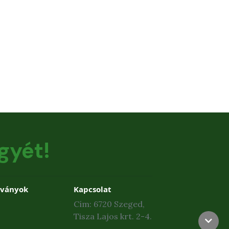
gyét!
dványok
Kapcsolat
Cím: 6720 Szeged,
Tisza Lajos krt. 2-4.