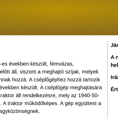
Já
A 
-es években készült, fémvázas,
he
lőtt áll, viszont a meghajtó szíjak, melyek
Ir
nak hozzá. A cséplőgéphez hozzá tartozik
 években készült. A cséplőgép meghajtására
Ér
raktor áll rendelkezésre, mely az 1940-50-
 A traktor működőképes. A gép együttest a
nagyközönségnek.