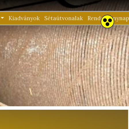
Kiadványok
Sétaútvonalak
Rendezvénynap