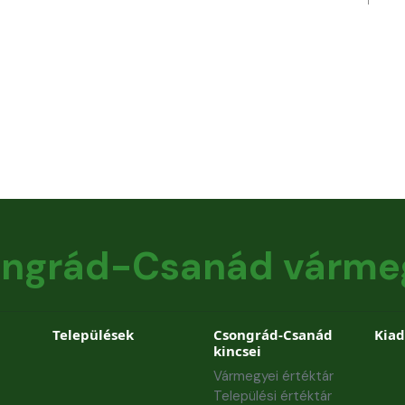
ngrád-Csanád várme
Települések
Csongrád-Csanád
Kia
kincsei
Vármegyei értéktár
Települési értéktár