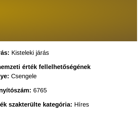
rás:
Kisteleki járás
nemzeti érték fellelhetőségének
lye:
Csengele
ányítószám:
6765
ték szakterülte kategória:
Híres