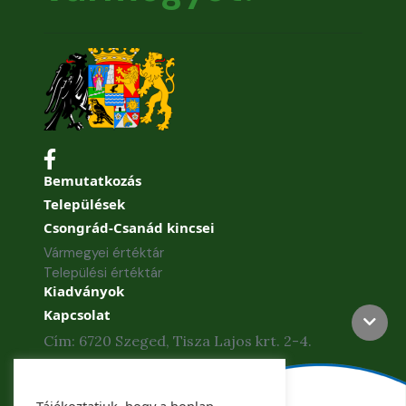
Bemutatkozás
Települések
Csongrád-Csanád kincsei
Vármegyei értéktár
Települési értéktár
Kiadványok
Kapcsolat
Cím: 6720 Szeged, Tisza Lajos krt. 2-4.
Telefon: +36 62 886-840