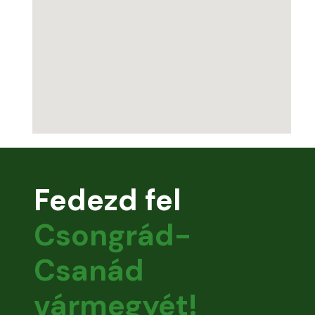
Fedezd fel
Csongrád-
Csanád
vármegyét!