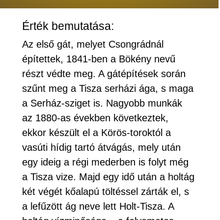
Érték bemutatása:
Az első gát, melyet Csongrádnál
építettek, 1841-ben a Bökény nevű
részt védte meg. A gátépítések során
szűnt meg a Tisza serházi ága, s maga
a Serház-sziget is. Nagyobb munkák
az 1880-as években következtek,
ekkor készült el a Körös-toroktól a
vasúti hídig tartó átvágás, mely után
egy ideig a régi mederben is folyt még
a Tisza vize. Majd egy idő után a holtág
két végét kőalapú töltéssel zárták el, s
a lefűzött ág neve lett Holt-Tisza. A