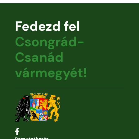
Fedezd fel
Csongrád-
Csanád
vármegyét!
Bemutatkozás