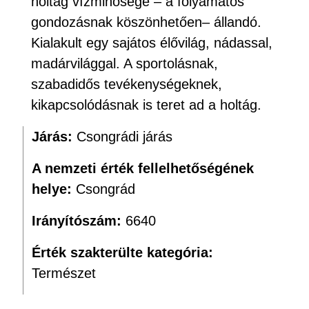
holtág vízminősége – a folyamatos
gondozásnak köszönhetően– állandó.
Kialakult egy sajátos élővilág, nádassal,
madárvilággal. A sportolásnak,
szabadidős tevékenységeknek,
kikapcsolódásnak is teret ad a holtág.
Járás:
Csongrádi járás
A nemzeti érték fellelhetőségének
helye:
Csongrád
Irányítószám:
6640
Érték szakterülte kategória:
Természet