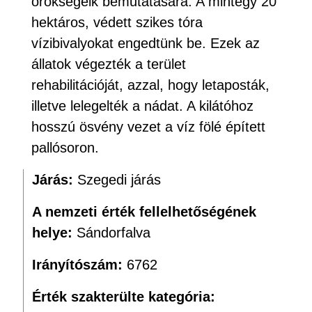
örökségeik bemutatására. A mintegy 20
hektáros, védett szikes tóra
vízibivalyokat engedtünk be. Ezek az
állatok végezték a terület
rehabilitációját, azzal, hogy letaposták,
illetve lelegelték a nádat. A kilátóhoz
hosszú ösvény vezet a víz fölé épített
pallósoron.
Járás:
Szegedi járás
A nemzeti érték fellelhetőségének
helye:
Sándorfalva
Irányítószám:
6762
Érték szakterülte kategória: