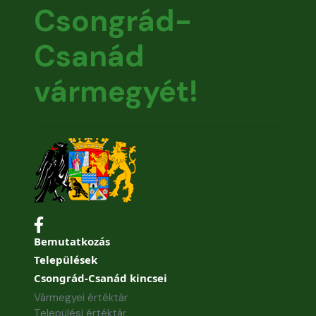
Csongrád-
Csanád
vármegyét!
Bemutatkozás
Települések
Csongrád-Csanád kincsei
Vármegyei értéktár
Települési értéktár