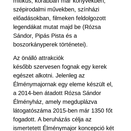
mitikus, korábban már könyvekben,
szépirodalmi művekben, színházi
előadásokban, filmeken feldolgozott
legendákat mutat majd be (Rózsa
Sándor, Pipás Pista és a
boszorkányperek történetei).
Az önálló attrakciók
később szervesen fognak egy kerek
egészet alkotni. Jelenleg az
Élménymajornak egy eleme készült el,
a 2014-ben átadott Rózsa Sándor
Élményház, amely megduplázva
látogatószáma 2015-ben már 1350 főt
fogadott. A beruházás célja az
ismertetett Élménymajor koncepció két