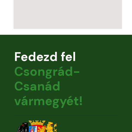
Fedezd fel
Csongrád-
Csanád
vármegyét!