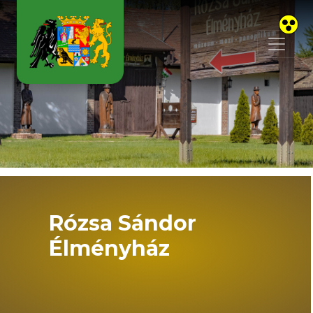
Skip to main content
Rózsa Sándor
Élményház