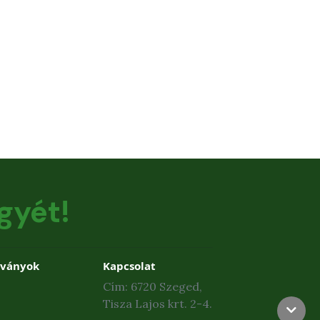
gyét!
dványok
Kapcsolat
Cím: 6720 Szeged,
Tisza Lajos krt. 2-4.