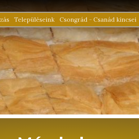
zás
Településeink
Csongrád - Csanád kincsei