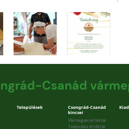
ngrád-Csanád várme
Települések
Csongrád-Csanád
Kia
kincsei
Vármegyei értéktár
Települési értéktár