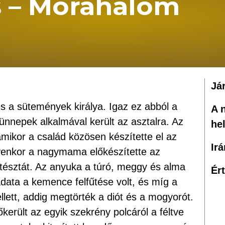
s – Mórahalom
Já
s a sütemények királya. Igaz ez abból a
A 
nnepek alkalmával került az asztalra. Az
he
amikor a család közösen készítette el az
Ir
Ilyenkor a nagymama előkészítette az
tésztát. Az anyuka a túró, meggy és alma
Ér
ladata a kemence felfűtése volt, és míg a
ett, addig megtörték a diót és a mogyorót.
került az egyik szekrény polcáról a féltve