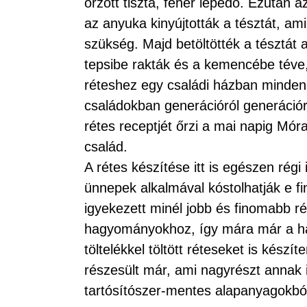
őrzött tiszta, fehér lepedő. Ezután 
az anyuka kinyújtották a tésztát, a
szükség. Majd betöltötték a tésztát a
tepsibe rakták és a kemencébe téve
réteshez egy családi házban minden 
családokban generációról generáció
rétes receptjét őrzi a mai napig M
család.
A rétes készítése itt is egészen rég
ünnepek alkalmával kóstolhatják e fi
igyekezett minél jobb és finomabb ré
hagyományokhoz, így mára már a ha
töltelékkel töltött réteseket is kés
részesült már, ami nagyrészt annak 
tartósítószer-mentes alapanyagokból