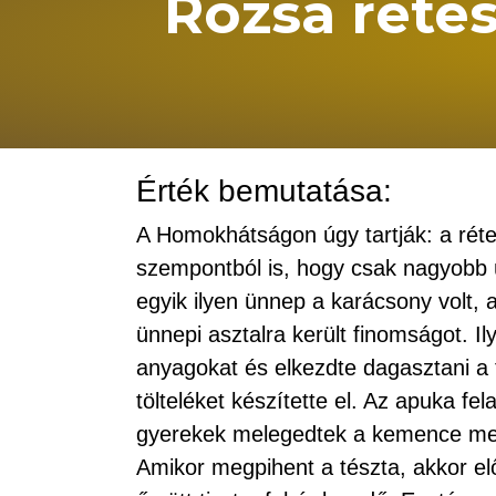
Rózsa réte
Érték bemutatása:
A Homokhátságon úgy tartják: a réte
szempontból is, hogy csak nagyobb ü
egyik ilyen ünnep a karácsony volt, 
ünnepi asztalra került finomságot. 
anyagokat és elkezdte dagasztani a 
tölteléket készítette el. Az apuka fe
gyerekek melegedtek a kemence mell
Amikor megpihent a tészta, akkor elő