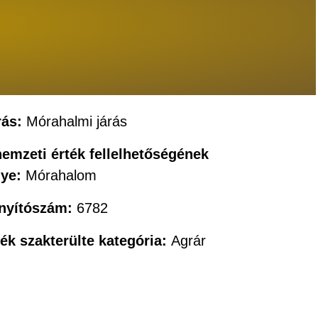
rás:
Mórahalmi járás
nemzeti érték fellelhetőségének
lye:
Mórahalom
ányítószám:
6782
ték szakterülte kategória:
Agrár