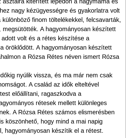
az asztalra kiterített lepedőn a nagymama és
mihez nagy kézügyességre és gyakorlatra volt
 különböző finom töltelékekkel, felcsavarták,
, megsütötték. A hagyományosan készített
adott volt és a rétes készítése a
ra öröklődött. A hagyományosan készített
órahalmon a Rózsa Rétes néven ismert Rózsa
i időkig nyúlik vissza, és ma már nem csak
nomságot. A család az idők elteltével
test előállítani, ragaszkodva a
gyományos rétesek mellett különleges
zítenek. A Rózsa Rétes számos elismerésben
is köszönhető, hogy mind a mai napig
, hagyományosan készítik el a rétest.