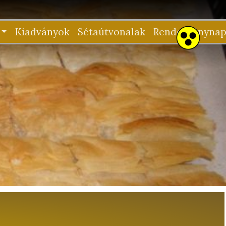
Kiadványok
Sétaútvonalak
Rendezvénynap