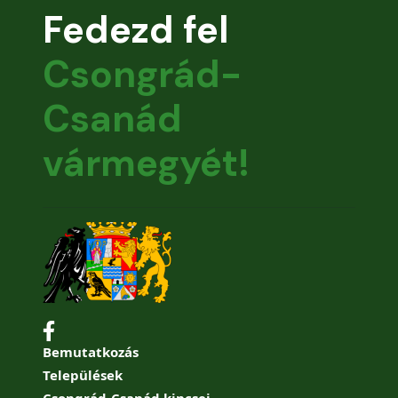
Fedezd fel
Csongrád-
Csanád
vármegyét!
Bemutatkozás
Települések