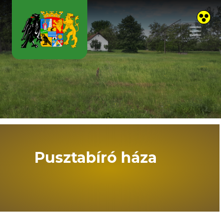
Skip to main content
Pusztabíró háza