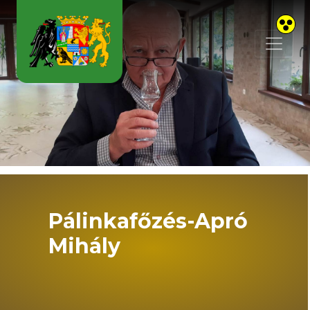
Skip to main content
Pálinkafőzés-Apró
Mihály