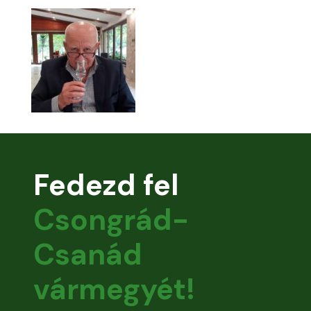
Fedezd fel
Csongrád-
Csanád
vármegyét!