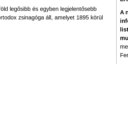
öld legősibb és egyben legjelentősebb
A 
todox zsinagóga áll, amelyet 1895 körül
in
lis
mu
meg
Fe