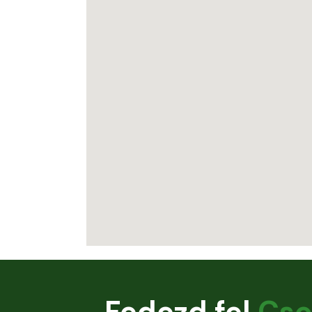
Fedezd fel
Cso