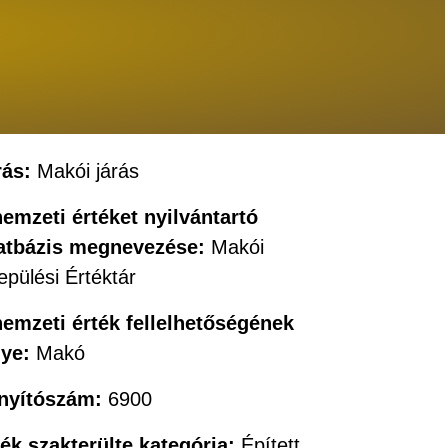
rás:
Makói járás
nemzeti értéket nyilvántartó
atbázis megnevezése:
Makói
epülési Értéktár
nemzeti érték fellelhetőségének
lye:
Makó
ányítószám:
6900
ték szakterülte kategória:
Épített