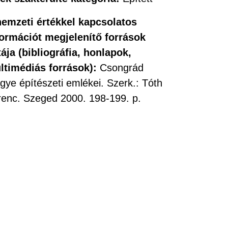
nemzeti értékkel kapcsolatos
formációt megjelenítő források
tája (bibliográfia, honlapok,
ltimédiás források):
Csongrád
ye építészeti emlékei. Szerk.: Tóth
renc. Szeged 2000. 198-199. p.