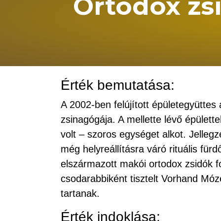
Ortodox zs
Érték bemutatása:
A 2002-ben felújított épületegyütte
zsinagógája. A mellette lévő épülett
volt – szoros egységet alkot. Jelleg
még helyreállításra váró rituális für
elszármazott makói ortodox zsidók f
csodarabbiként tisztelt Vorhand Móze
tartanak.
Érték indoklása: