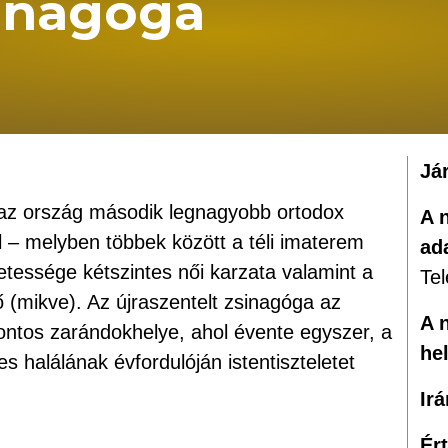
inagóga
Já
s az ország második legnagyobb ortodox
A 
el – melyben többek között a téli imaterem
ad
zetessége kétszintes női karzata valamint a
Tel
dő (mikve). Az újraszentelt zsinagóga az
A 
ontos zarándokhelye, ahol évente egyszer, a
he
s halálának évfordulóján istentiszteletet
Ir
Ér