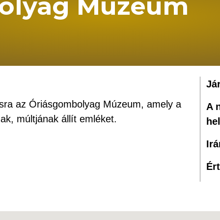
olyag Múzeum
Já
tásra az Óriásgombolyag Múzeum, amely a
A 
ak, múltjának állít emléket.
he
Ir
Ér