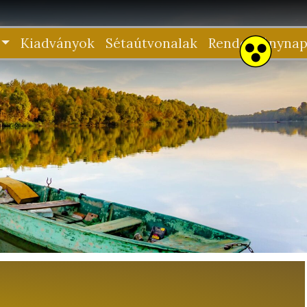
Kiadványok
Sétaútvonalak
Rendezvénynap