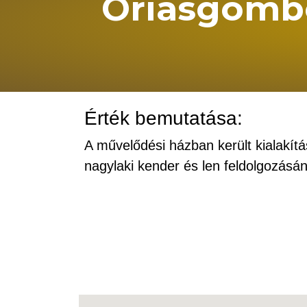
Óriásgomb
Érték bemutatása:
A művelődési házban került kialakí
nagylaki kender és len feldolgozásán