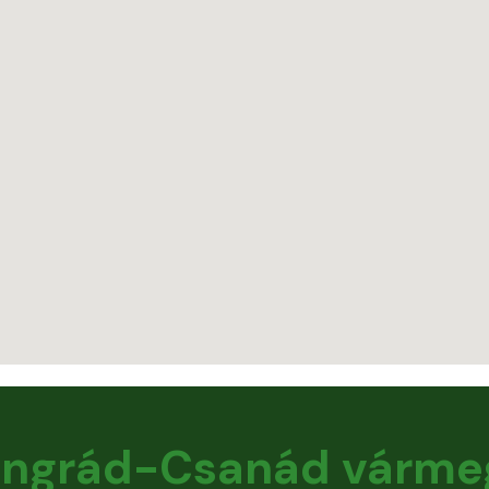
ngrád-Csanád várme