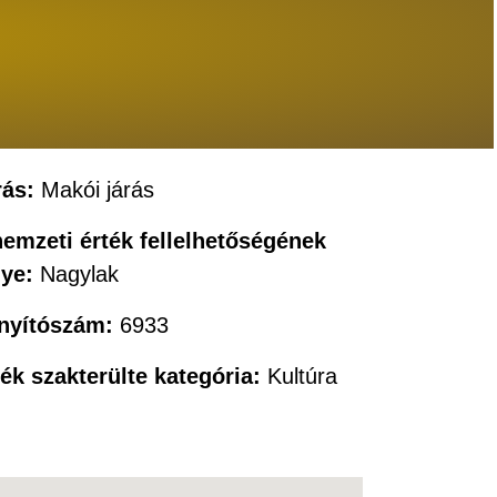
rás:
Makói járás
nemzeti érték fellelhetőségének
lye:
Nagylak
ányítószám:
6933
ték szakterülte kategória:
Kultúra