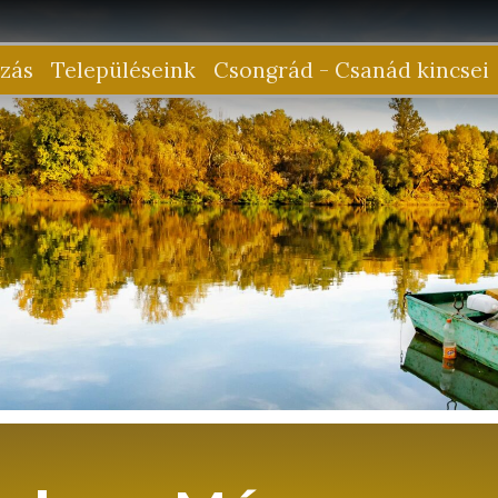
zás
Településeink
Csongrád - Csanád kincsei