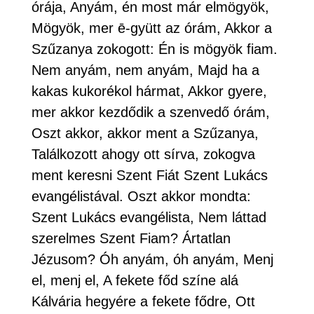
órája, Anyám, én most már elmögyök,
Mögyök, mer ē-gyütt az órám, Akkor a
Szűzanya zokogott: Én is mögyök fiam.
Nem anyám, nem anyám, Majd ha a
kakas kukorékol hármat, Akkor gyere,
mer akkor kezdődik a szenvedő órám,
Oszt akkor, akkor ment a Szűzanya,
Találkozott ahogy ott sírva, zokogva
ment keresni Szent Fiát Szent Lukács
evangélistával. Oszt akkor mondta:
Szent Lukács evangélista, Nem láttad
szerelmes Szent Fiam? Ártatlan
Jézusom? Óh anyám, óh anyám, Menj
el, menj el, A fekete főd színe alá
Kálvária hegyére a fekete fődre, Ott