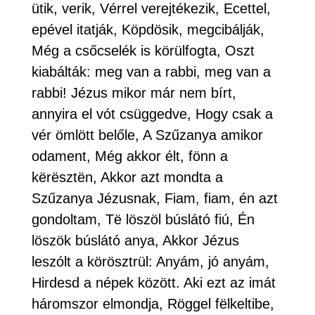
ütik, verik, Vérrel verejtékezik, Ecettel,
epével itatják, Köpdösik, megcibálják,
Még a csőcselék is körülfogta, Oszt
kiabálták: meg van a rabbi, meg van a
rabbi! Jézus mikor már nem bírt,
annyira el vót csüggedve, Hogy csak a
vér ömlött belőle, A Szűzanya amikor
odament, Még akkor élt, fönn a
kërësztën, Akkor azt mondta a
Szűzanya Jézusnak, Fiam, fiam, én azt
gondoltam, Të löszöl búslátó fiú, Én
löszök búslátó anya, Akkor Jézus
leszólt a körösztrül: Anyám, jó anyám,
Hirdesd a népek között. Aki ezt az imát
háromszor elmondja, Röggel fëlkeltibe,