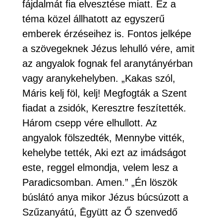
fájdalmát fia elvesztése miatt. Ez a
téma közel állhatott az egyszerű
emberek érzéseihez is. Fontos jelképe
a szövegeknek Jézus lehulló vére, amit
az angyalok fognak fel aranytányérban
vagy aranykehelyben. „Kakas szól,
Máris kelj föl, kelj! Megfogták a Szent
fiadat a zsidók, Keresztre feszítették.
Három csepp vére elhullott. Az
angyalok fölszedték, Mennybe vitték,
kehelybe tették, Aki ezt az imádságot
este, reggel elmondja, velem lesz a
Paradicsomban. Amen.” „Én löszök
búslátó anya mikor Jézus búcsúzott a
Szűzanyátú, Ēgyütt az Ő szenvedő