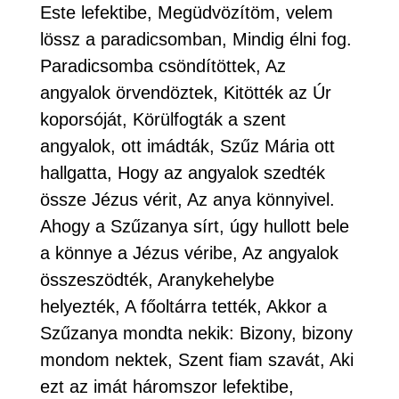
Este lefektibe, Megüdvözítöm, velem
lössz a paradicsomban, Mindig élni fog.
Paradicsomba csöndítöttek, Az
angyalok örvendöztek, Kitötték az Úr
koporsóját, Körülfogták a szent
angyalok, ott imádták, Szűz Mária ott
hallgatta, Hogy az angyalok szedték
össze Jézus vérit, Az anya könnyivel.
Ahogy a Szűzanya sírt, úgy hullott bele
a könnye a Jézus véribe, Az angyalok
összeszödték, Aranykehelybe
helyezték, A főoltárra tették, Akkor a
Szűzanya mondta nekik: Bizony, bizony
mondom nektek, Szent fiam szavát, Aki
ezt az imát háromszor lefektibe,