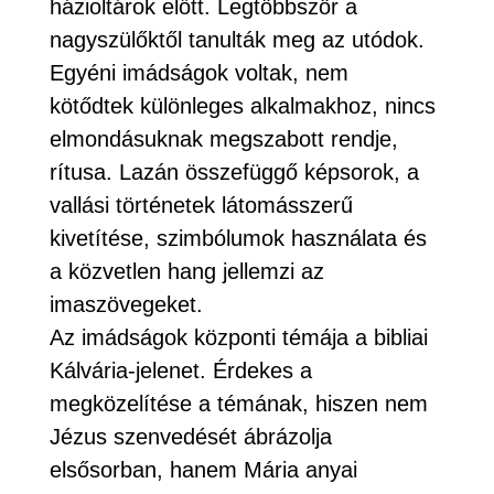
házioltárok előtt. Legtöbbször a
nagyszülőktől tanulták meg az utódok.
Egyéni imádságok voltak, nem
kötődtek különleges alkalmakhoz, nincs
elmondásuknak megszabott rendje,
rítusa. Lazán összefüggő képsorok, a
vallási történetek látomásszerű
kivetítése, szimbólumok használata és
a közvetlen hang jellemzi az
imaszövegeket.
Az imádságok központi témája a bibliai
Kálvária-jelenet. Érdekes a
megközelítése a témának, hiszen nem
Jézus szenvedését ábrázolja
elsősorban, hanem Mária anyai