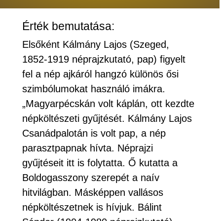
Érték bemutatása:
Elsőként Kálmány Lajos (Szeged,
1852-1919 néprajzkutató, pap) figyelt
fel a nép ajkáról hangzó különös ősi
szimbólumokat használó imákra.
„Magyarpécskán volt káplán, ott kezdte
népköltészeti gyűjtését. Kálmány Lajos
Csanádpalotán is volt pap, a nép
parasztpapnak hívta. Néprajzi
gyűjtéseit itt is folytatta. Ő kutatta a
Boldogasszony szerepét a naív
hitvilágban. Másképpen vallásos
népköltészetnek is hívjuk. Bálint