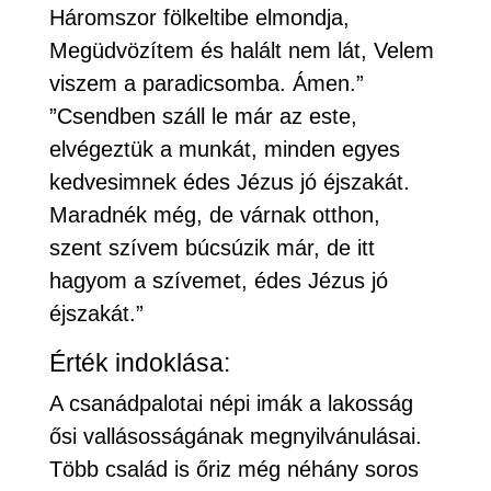
Háromszor fölkeltibe elmondja,
Megüdvözítem és halált nem lát, Velem
viszem a paradicsomba. Ámen.”
”Csendben száll le már az este,
elvégeztük a munkát, minden egyes
kedvesimnek édes Jézus jó éjszakát.
Maradnék még, de várnak otthon,
szent szívem búcsúzik már, de itt
hagyom a szívemet, édes Jézus jó
éjszakát.”
Érték indoklása:
A csanádpalotai népi imák a lakosság
ősi vallásosságának megnyilvánulásai.
Több család is őriz még néhány soros