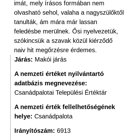
imát, mely írásos formában nem
olvasható sehol, valaha a nagyszülőktől
tanulták, ám mára már lassan
feledésbe merülnek. Ősi nyelvezetük,
szókincsük a szavak közül kiérződő
naiv hit megőrzésre érdemes.
Járás:
Makói járás
A nemzeti értéket nyilvántartó
adatbázis megnevezése:
Csanádpalotai Települési Értéktár
A nemzeti érték fellelhetőségének
helye:
Csanádpalota
Irányítószám:
6913