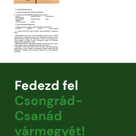
Fedezd fel
Csongrád-
Csanád
vármegyét!