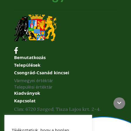
Bemutatkozás
Települések
Csongrád-Csanád kincsei
Vármegyei értéktár
Települési értéktár
Kiadványok
Kapcsolat
Cím: 6720 Szeged, Tisza Lajos krt. 2-4.
Telefon: +36 62 886-840
Tájékoztatjuk, hogy a honlap