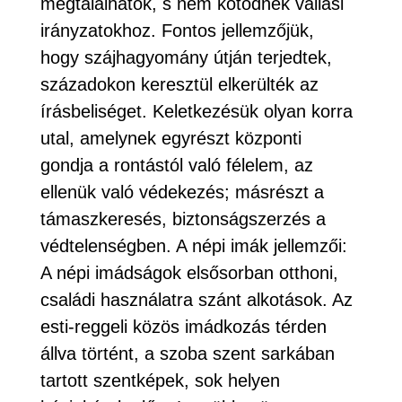
megtalálhatók, s nem kötődnek vallási
irányzatokhoz. Fontos jellemzőjük,
hogy szájhagyomány útján terjedtek,
századokon keresztül elkerülték az
írásbeliséget. Keletkezésük olyan korra
utal, amelynek egyrészt központi
gondja a rontástól való félelem, az
ellenük való védekezés; másrészt a
támaszkeresés, biztonságszerzés a
védtelenségben. A népi imák jellemzői:
A népi imádságok elsősorban otthoni,
családi használatra szánt alkotások. Az
esti-reggeli közös imádkozás térden
állva történt, a szoba szent sarkában
tartott szentképek, sok helyen