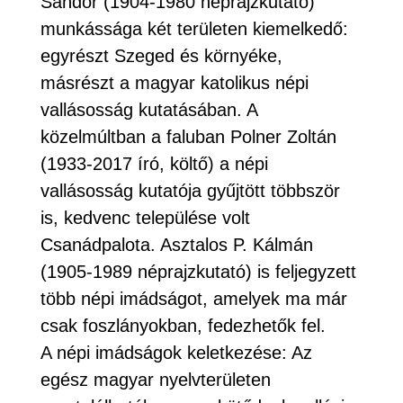
Sándor (1904-1980 néprajzkutató)
munkássága két területen kiemelkedő:
egyrészt Szeged és környéke,
másrészt a magyar katolikus népi
vallásosság kutatásában. A
közelmúltban a faluban Polner Zoltán
(1933-2017 író, költő) a népi
vallásosság kutatója gyűjtött többször
is, kedvenc települése volt
Csanádpalota. Asztalos P. Kálmán
(1905-1989 néprajzkutató) is feljegyzett
több népi imádságot, amelyek ma már
csak foszlányokban, fedezhetők fel.
A népi imádságok keletkezése: Az
egész magyar nyelvterületen