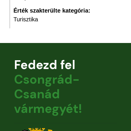
Érték szakterülte kategória:
Turisztika
Fedezd fel
Csongrád-
Csanád
vármegyét!