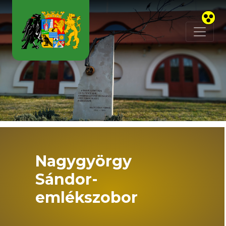
Skip to main content
Nagygyörgy
Sándor-
emlékszobor