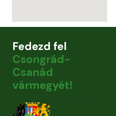
Fedezd fel
Csongrád-
Csanád
vármegyét!