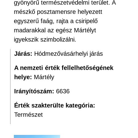
gyönyörű természetvédelmi terület. A
mészkő posztamensre helyezett
egyszerű faág, rajta a csiripelő
madarakkal az egész Mártélyt
igyekszik szimbolizálni.
Járás:
Hódmezővásárhelyi járás
A nemzeti érték fellelhetőségének
helye:
Mártély
Irányítószám:
6636
Érték szakterülte kategória:
Természet