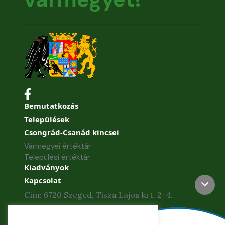
Bemutatkozás
Települések
Csongrád-Csanád kincsei
Vármegyei értéktár
Települési értéktár
Kiadványok
Kapcsolat
Cím: 6720 Szeged, Tisza Lajos krt. 2-4.
Telefon: +36 62 886-840