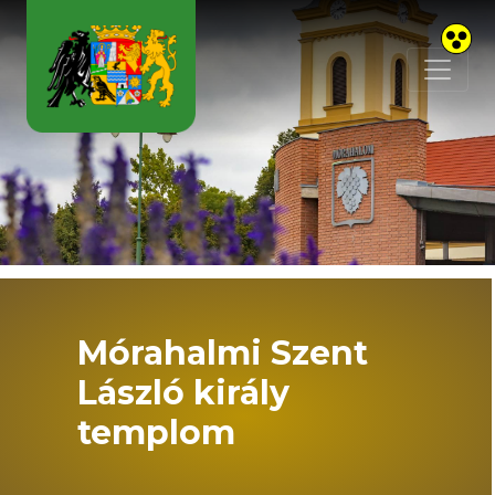
Skip to main content
Mórahalmi Szent
László király
templom