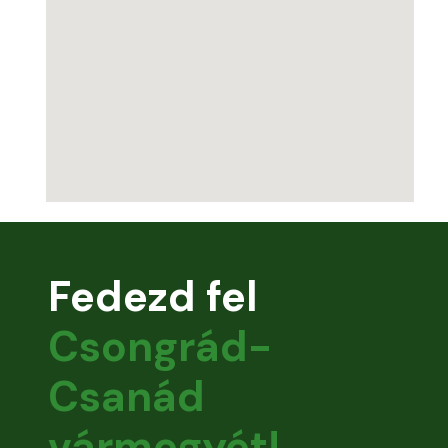
Fedezd fel
Csongrád-
Csanád
vármegyét!