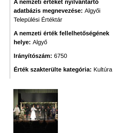
A nemzeti értéket nyilvántartó
adatbázis megnevezése:
Algyői
Települési Értéktár
A nemzeti érték fellelhetőségének
helye:
Algyő
Irányítószám:
6750
Érték szakterülte kategória:
Kultúra