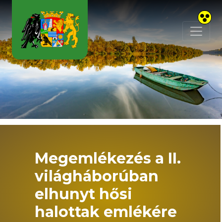
Skip to main content
Megemlékezés a II.
világháborúban
elhunyt hősi
halottak emlékére