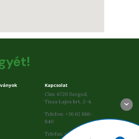
gyét!
dványok
Kapcsolat
Cím: 6720 Szeged,
Tisza Lajos krt. 2-4.
Telefon: +36 62 886-
840
Telefax: +36 62 425-