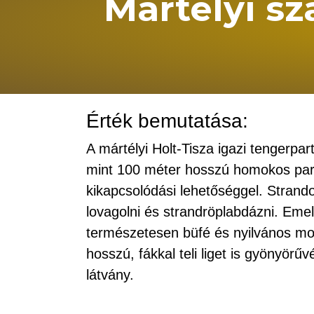
Mártélyi s
Érték bemutatása:
A mártélyi Holt-Tisza igazi tengerpar
mint 100 méter hosszú homokos par
kikapcsolódási lehetőséggel. Strandolá
lovagolni és strandröplabdázni. Emel
természetesen büfé és nyilvános mos
hosszú, fákkal teli liget is gyönyörűv
látvány.