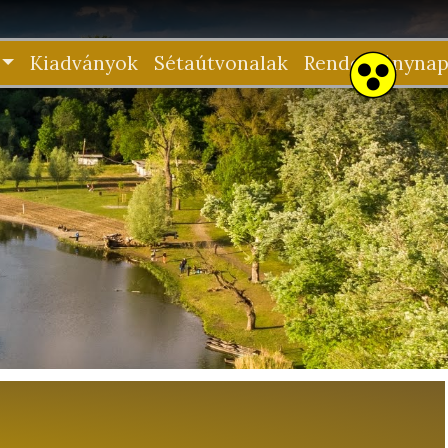
Kiadványok
Sétaútvonalak
Rendezvénynap