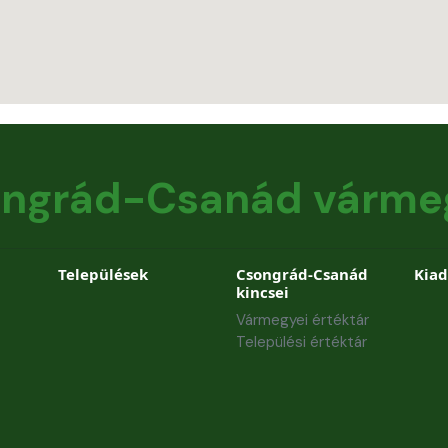
ngrád-Csanád várme
Települések
Csongrád-Csanád
Kia
kincsei
Vármegyei értéktár
Települési értéktár