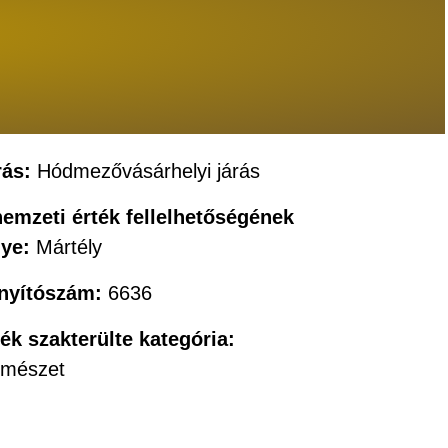
rás:
Hódmezővásárhelyi járás
nemzeti érték fellelhetőségének
lye:
Mártély
ányítószám:
6636
ték szakterülte kategória:
rmészet