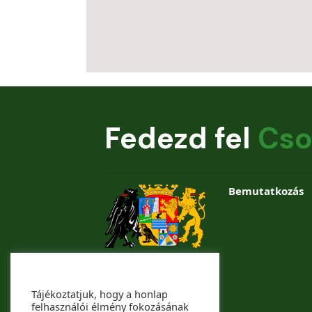
Fedezd fel
Cso
Bemutatkozás
Tájékoztatjuk, hogy a honlap
felhasználói élmény fokozásának