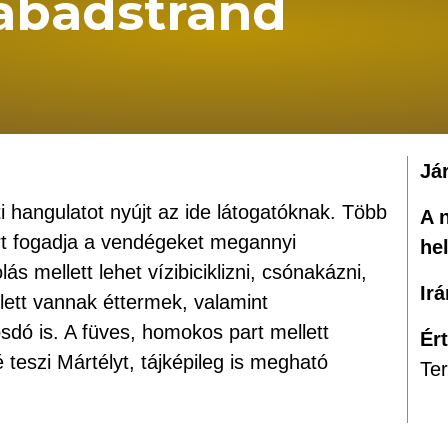
zabadstrand
Já
ti hangulatot nyújt az ide látogatóknak. Több
A 
t fogadja a vendégeket megannyi
he
s mellett lehet vízibiciklizni, csónakázni,
Ir
lett vannak éttermek, valamint
dó is. A füves, homokos part mellett
Ér
é teszi Mártélyt, tájképileg is megható
Te