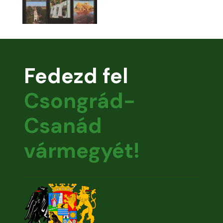
Fedezd fel
Csongrád-
Csanád
vármegyét!