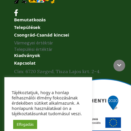
Bemutatkozás
Települések
Csongrád-Csanád kincsei
Vármegyei értéktár
Települési értéktár
Kiadványok
Kapcsolat
Cím: 6720 Szeged, Tisza Lajos krt. 2-4.
Telefon: +36 62 886-840
Tájékoztatjuk, hogy a honlap
Telefax: +36 62 425-435
felhasználói élmény fokozásának
érdekében sütiket alkalmazunk. A
honlapunk használatával ön a
tájékoztatásunkat tudomásul veszi.
Copyright © 2022. Csongrád-Csanád Vármegye
Önkormányzata. Minden jog fenntartva.
Elfogadás
Készítette: Csongrád-Csanád Megyei Önkormányzat