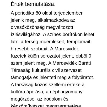
Érték bemutatása:
A periodika 80 oldal terjedelemben
jelenik meg, alkalmazkodva az
olvasóközönség megváltozott
ízlésvilágához. A színes borítókon lehet
látni a térség műemlékeit, templomait,
híresebb szobrait. A Marosvidék
füzetek külön sorozatot jelent, ebből 9
szám jelent meg. A Marosvidék Baráti
Társaság kulturális civil szervezet
támogatja és jelenteti meg a folyóiratot.
A társaság közös szellemi értéke a
kultúra ápolása, a néphagyomány
megőrzése, az irodalom és
képzőművészet megszerettetése.