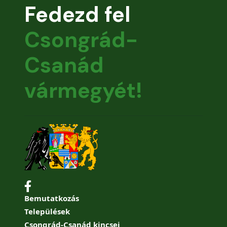
Fedezd fel
Csongrád-
Csanád
vármegyét!
Bemutatkozás
Települések
Csongrád-Csanád kincsei