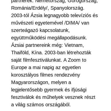
partnerek: Németország, Görögország,
Románia/Erdély/, Spanyolország.
2003-tól Ázsia legnagyobb televíziós és
művészeti egyetemével /DIMA/ van
szerteágazó kapcsolatunk,
együttműködési megállapodásunk.
Ázsiai partnereink még: Vietnam,
Thaiföld, Kína. 2003-ban létrehozták
saját filmfesztiválunkat. A Zoom to
Europe a mai napig az egyetlen
korosztályos filmes rendezvény
Magyarországon, melyen a
legjelentősebb gyermek és ifjúsági
fesztiválok és műhelyek vesznek részt
a világ számos országából.