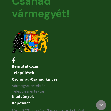
Csanád
vármegyét!
Bemutatkozás
Települések
Csongrád-Csanád kincsei
Vármegyei értéktár
Települési értéktár
Kiadványok
Kapcsolat
Cím: 6720 Szeged, Tisza Lajos krt. 2-4.