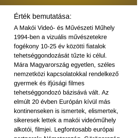
Érték bemutatása:
A Makói Videó- és Művészeti Műhely
1994-ben a vizuális művészetekre
fogékony 10-25 év közötti fiatalok
tehetséggondozását tűzte ki célul.
Mára Magyarország egyetlen, széles
nemzetközi kapcsolatokkal rendelkező
gyermek és ifjúsági filmes
tehetséggondozó bázisává vált. Az
elmúlt 20 évben Európán kívül más
kontinenseken is ismertek, elismertek,
sikeresek lettek a makói videóműhely
alkotói, filmjei. Legfontosabb európai