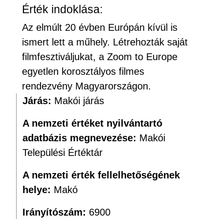
Érték indoklása:
Az elmúlt 20 évben Európán kívül is
ismert lett a műhely. Létrehozták saját
filmfesztiváljukat, a Zoom to Europe
egyetlen korosztályos filmes
rendezvény Magyarországon.
Járás:
Makói járás
A nemzeti értéket nyilvántartó
adatbázis megnevezése:
Makói
Települési Értéktár
A nemzeti érték fellelhetőségének
helye:
Makó
Irányítószám:
6900