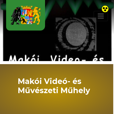
Skip to main content
Makói Videó- és
Művészeti Műhely