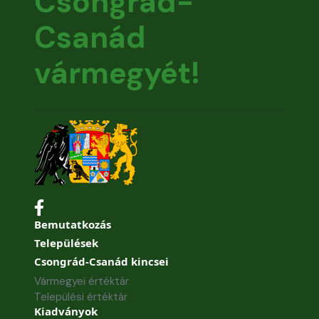
Csongrád-
Csanád
vármegyét!
Bemutatkozás
Települések
Csongrád-Csanád kincsei
Vármegyei értéktár
Települési értéktár
Kiadványok