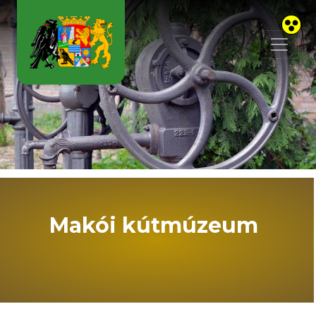
Skip to main content
Makói kútmúzeum