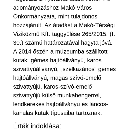
adományozáshoz Makó Város
Önkormányzata, mint tulajdonos
hozzájárult. Az átadást a Makó-Térségi
Viziközmű Kft. taggyűlése 265/2015. (I.
30.) számú határozatával hagyta jóvá.
A 2014 őszén a múzeumba szállított
kutak: gémes hajtóállványú, karos
szivattyúállványú, „szélkazános” gémes
hajtóállványú, magas szívó-emelő
szivattyújú, karos-szívó-emelő
szivattyújú külső munkahengerrel,
lendkerekes hajtóállványú és láncos-
kanalas kutak típusaiba tartoznak.
Érték indoklása: