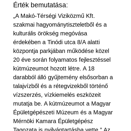
Érték bemutatása:
„A Makó-Térségi Viziközmű Kft.
szakmai hagyománytiszteletből és a
kulturális örökség megóvása
érdekében a Tinódi utca 8/A alatti
központja parkjában működése közel
20 éve során folyamatos fejlesztéssel
kútmúzeumot hozott létre. A 18
darabból álló gyűjtemény elsősorban a
talajvízből és a rétegvizekből történő
vízszerzés, vízkiemelés eszközeit
mutatja be. A kútmúzeumot a Magyar
Épületgépészeti Múzeum és a Magyar
Mérnöki Kamara Épületgépész
Tagozata is nyilvántartásba vette.” Az