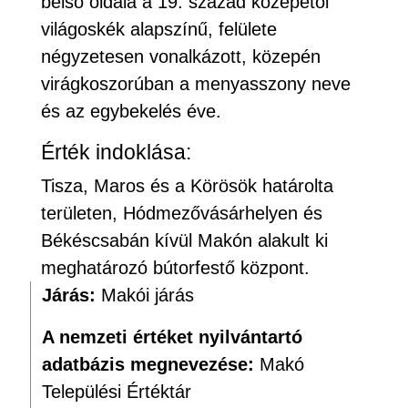
belső oldala a 19. század közepétől
világoskék alapszínű, felülete
négyzetesen vonalkázott, közepén
virágkoszorúban a menyasszony neve
és az egybekelés éve.
Érték indoklása:
Tisza, Maros és a Körösök határolta
területen, Hódmezővásárhelyen és
Békéscsabán kívül Makón alakult ki
meghatározó bútorfestő központ.
Járás:
Makói járás
A nemzeti értéket nyilvántartó
adatbázis megnevezése:
Makó
Települési Értéktár