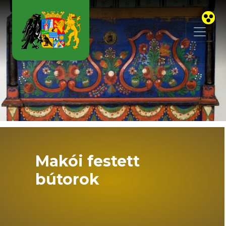
Skip to main content
Makói festett
bútorok