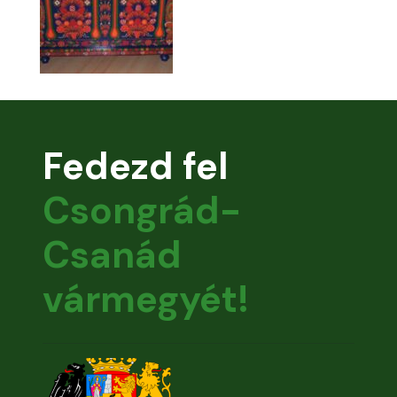
Fedezd fel
Csongrád-
Csanád
vármegyét!