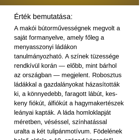
Érték bemutatása:
A makói bútorművességnek megvolt a
saját formanyelve, amely főleg a
menyasszonyi ládákon
tanulmányozható. A színek tüzessége
rendkívül korán — előbb, mint bárhol
az országban — megjelent. Robosztus
ládákkal a gazdalányokat házasították
ki, a könnyedebb, faragott lábút, kes-
keny fiókút, álfiókút a hagymakertészek
leányai kapták. A láda homloklapját
méretben, véséssel, színhatással
uralta a két tulipánmotívum. Födelének