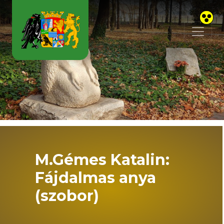
Skip to main content
M.Gémes Katalin:
Fájdalmas anya
(szobor)