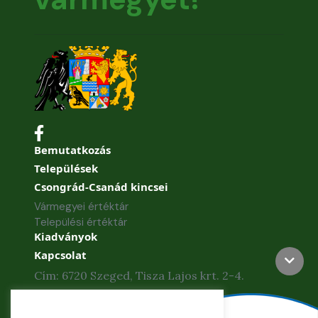
Bemutatkozás
Települések
Csongrád-Csanád kincsei
Vármegyei értéktár
Települési értéktár
Kiadványok
Kapcsolat
Cím: 6720 Szeged, Tisza Lajos krt. 2-4.
Telefon: +36 62 886-840