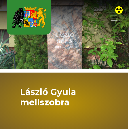
Skip to main content
László Gyula
mellszobra