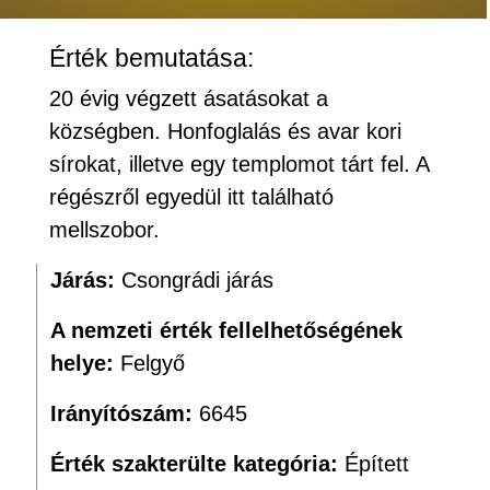
Érték bemutatása:
20 évig végzett ásatásokat a
községben. Honfoglalás és avar kori
sírokat, illetve egy templomot tárt fel. A
régészről egyedül itt található
mellszobor.
Járás:
Csongrádi járás
A nemzeti érték fellelhetőségének
helye:
Felgyő
Irányítószám:
6645
Érték szakterülte kategória:
Épített