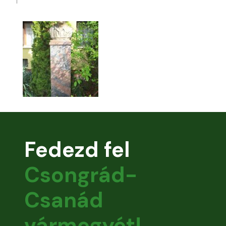
Fedezd fel
Csongrád-
Csanád
vármegyét!