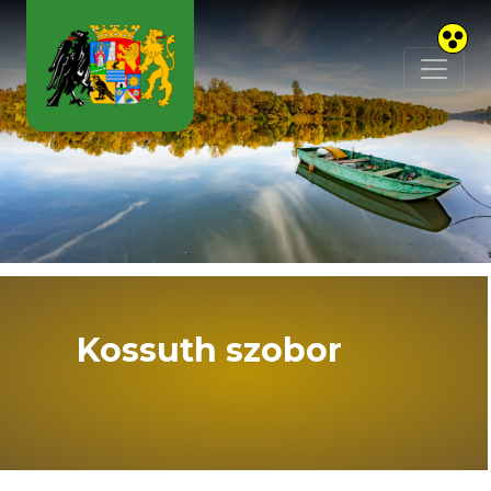
Skip to main content
Kossuth szobor