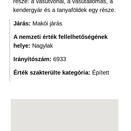
része: a vasútvonal, a vasútállomás, a
kendergyár és a tanyaföldek egy része.
Járás:
Makói járás
A nemzeti érték fellelhetőségének
helye:
Nagylak
Irányítószám:
6933
Érték szakterülte kategória:
Épített