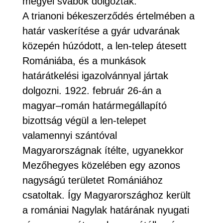
megyei svábok dolgoztak.
A trianoni békeszerződés értelmében a
határ vaskerítése a gyár udvarának
közepén húzódott, a len-telep átesett
Romániába, és a munkások
határátkelési igazolvánnyal jártak
dolgozni. 1922. február 26-án a
magyar–román határmegállapító
bizottság végül a len-telepet
valamennyi szántóval
Magyarországnak ítélte, ugyanekkor
Mezőhegyes közelében egy azonos
nagyságú területet Romániához
csatoltak. Így Magyarországhoz került
a romániai Nagylak határának nyugati