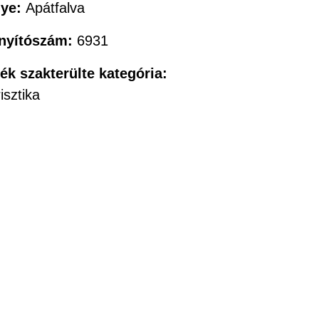
lye:
Apátfalva
ányítószám:
6931
ték szakterülte kategória:
isztika