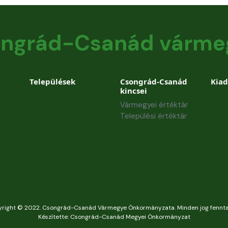
ngrád-Csanád várme
Települések
Csongrád-Csanád
Kia
kincsei
Vármegyei értéktár
Települési értéktár
right © 2022. Csongrád-Csanád Vármegye Önkormányzata. Minden jog fennta
Készítette: Csongrád-Csanád Megyei Önkormányzat