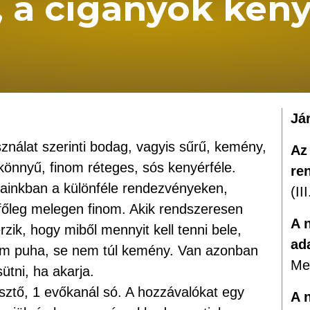
, a cigányok ken
Já
nálat szerinti bodag, vagyis sűrű, kemény,
Az 
könnyű, finom réteges, sós kenyérféle.
re
jainkban a különféle rendezvényeken,
(II
 főleg melegen finom. Akik rendszeresen
A 
ik, hogy miből mennyit kell tenni bele,
ad
 nem puha, se nem túl kemény. Van azonban
Me
ütni, ha akarja.
esztő, 1 evőkanál só. A hozzávalókat egy
A 