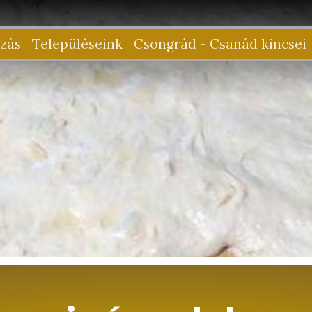
zás
Településeink
Csongrád - Csanád kincsei