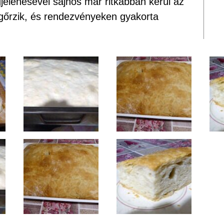
jelenésével sajnos már ritkábban kerül az
őrzik, és rendezvényeken gyakorta