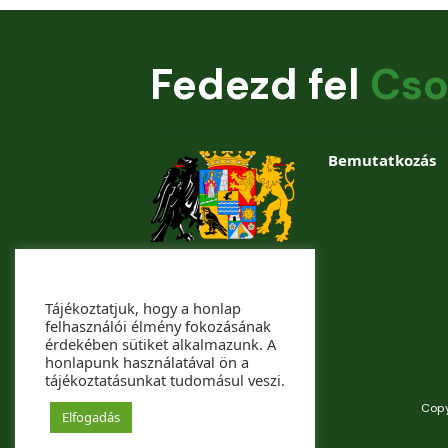
Fedezd fel
Cso
Bemutatkozás
Tájékoztatjuk, hogy a honlap
felhasználói élmény fokozásának
érdekében sütiket alkalmazunk. A
honlapunk használatával ön a
tájékoztatásunkat tudomásul veszi.
Copy
Elfogadás