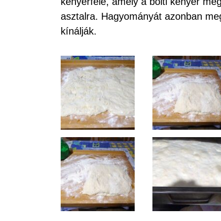
kenyérféle, amely a bolti kenyér meg
asztalra. Hagyományát azonban meg
kínálják.