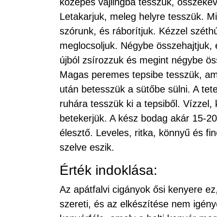
közepes vajlingba tesszük, összekev
Letakarjuk, meleg helyre tesszük. Mi
szórunk, és ráborítjuk. Kézzel széth
meglocsoljuk. Négybe összehajtjuk, é
újból zsírozzuk és megint négybe össz
Magas peremes tepsibe tesszük, amit
után betesszük a sütőbe sülni. A tet
ruhára tesszük ki a tepsiből. Vízzel
betekerjük. A kész bodag akár 15-20 
élesztő. Leveles, ritka, könnyű és f
szelve eszik.
Érték indoklása:
Az apátfalvi cigányok ősi kenyere ez
szereti, és az elkészítése nem igénye