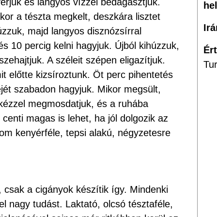
erjük és langyos vízzel bedagasztjuk.
he
kor a tészta megkelt, deszkára lisztet
Ir
úzzuk, majd langyos disznózsírral
s 10 percig kelni hagyjuk. Újból kihúzzuk,
Ér
ehajtjuk. A széleit szépen eligazítjuk.
Tur
 előtte kizsíroztunk. Öt perc pihentetés
ejét szabadon hagyjuk. Mikor megsült,
, kézzel megmosdatjuk, és a ruhába
centi magas is lehet, ha jól dolgozik az
inom kenyérféle, tepsi alakú, négyzetesre
, csak a cigányok készítik így. Mindenki
l nagy tudást. Laktató, olcsó tésztaféle,