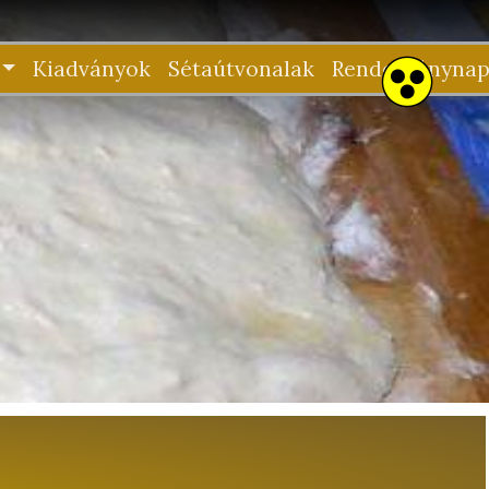
Kiadványok
Sétaútvonalak
Rendezvénynap