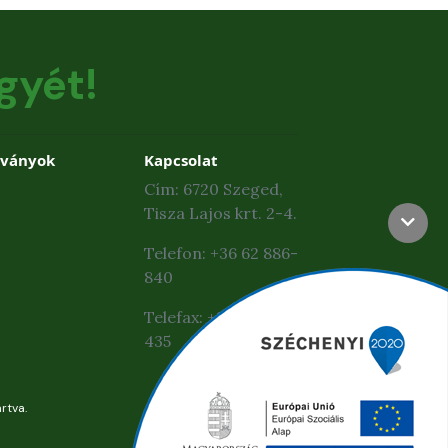
gyét!
dványok
Kapcsolat
Cím: 6720 Szeged,
Tisza Lajos krt. 2-4.
Telefon: +36 62 886-
840
Telefax: +36 62 425-
435
rtva.