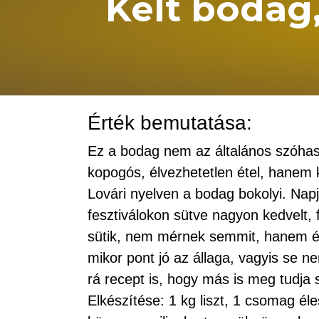
Kelt bodag
Érték bemutatása:
Ez a bodag nem az általános szóhasz
kopogós, élvezhetetlen étel, hanem 
Lovári nyelven a bodag bokolyi. Nap
fesztiválokon sütve nagyon kedvelt,
sütik, nem mérnek semmit, hanem érz
mikor pont jó az állaga, vagyis se
rá recept is, hogy más is meg tudja s
Elkészítése: 1 kg liszt, 1 csomag él