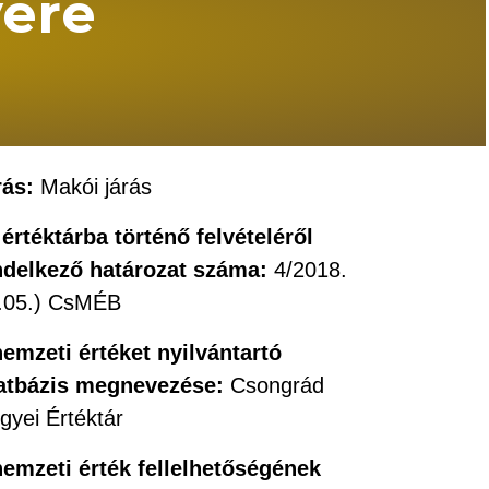
yere
rás:
Makói járás
értéktárba történő felvételéről
ndelkező határozat száma:
4/2018.
I.05.) CsMÉB
nemzeti értéket nyilvántartó
atbázis megnevezése:
Csongrád
gyei Értéktár
nemzeti érték fellelhetőségének