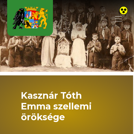
Skip to main content
Kasznár Tóth
Emma szellemi
öröksége