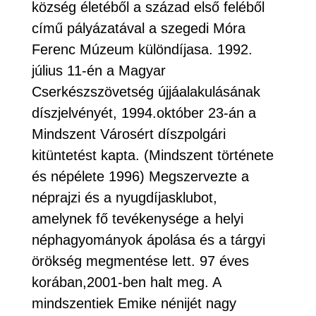
község életéből a század első feléből
című pályázatával a szegedi Móra
Ferenc Múzeum különdíjasa. 1992.
július 11-én a Magyar
Cserkészszövetség újjáalakulásának
díszjelvényét, 1994.október 23-án a
Mindszent Városért díszpolgári
kitüntetést kapta. (Mindszent története
és népélete 1996) Megszervezte a
néprajzi és a nyugdíjasklubot,
amelynek fő tevékenysége a helyi
néphagyományok ápolása és a tárgyi
örökség megmentése lett. 97 éves
korában,2001-ben halt meg. A
mindszentiek Emike nénijét nagy