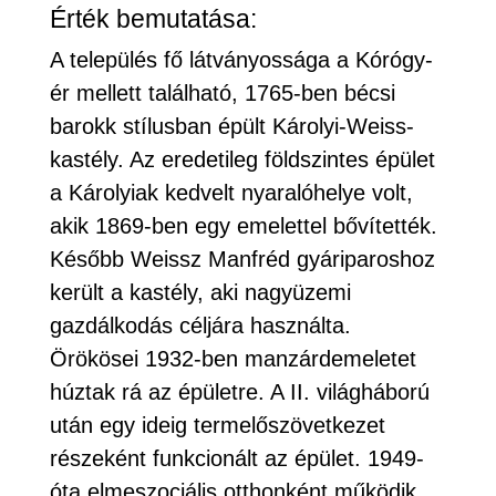
Érték bemutatása:
A település fő látványossága a Kórógy-
ér mellett található, 1765-ben bécsi
barokk stílusban épült Károlyi-Weiss-
kastély. Az eredetileg földszintes épület
a Károlyiak kedvelt nyaralóhelye volt,
akik 1869-ben egy emelettel bővítették.
Később Weissz Manfréd gyáriparoshoz
került a kastély, aki nagyüzemi
gazdálkodás céljára használta.
Örökösei 1932-ben manzárdemeletet
húztak rá az épületre. A II. világháború
után egy ideig termelőszövetkezet
részeként funkcionált az épület. 1949-
óta elmeszociális otthonként működik,