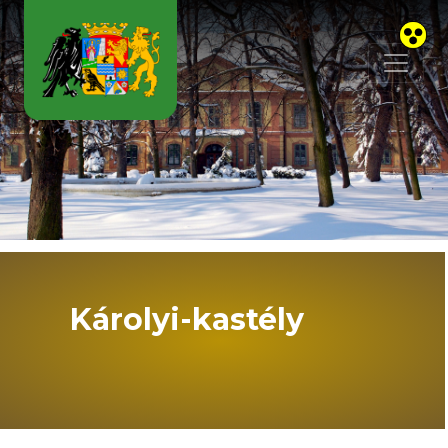
Skip to main content
Károlyi-kastély