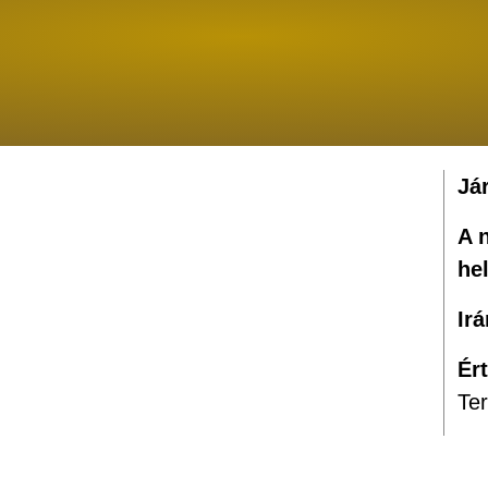
Já
A 
he
Ir
Ér
Te