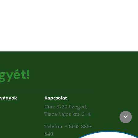
gyét!
dványok
Kapcsolat
Cím: 6720 Szeged,
Tisza Lajos krt. 2-4.
Telefon: +36 62 886-
840