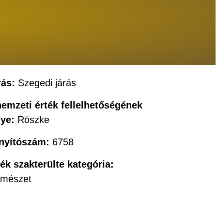
rás:
Szegedi járás
nemzeti érték fellelhetőségének
lye:
Röszke
ányítószám:
6758
ték szakterülte kategória:
rmészet