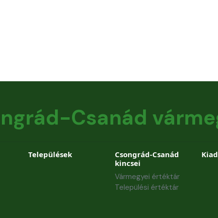
ngrád-Csanád várme
Települések
Csongrád-Csanád
Kia
kincsei
Vármegyei értéktár
Települési értéktár