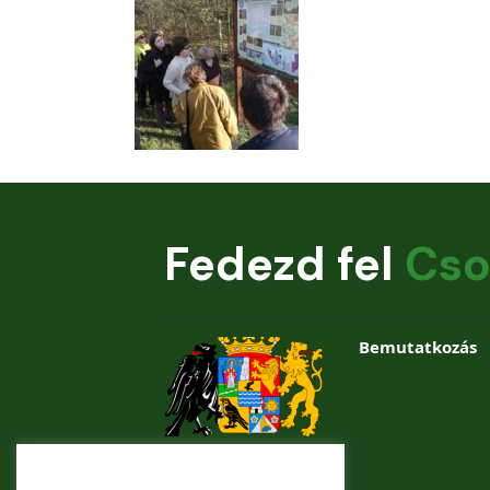
Fedezd fel
Cso
Bemutatkozás