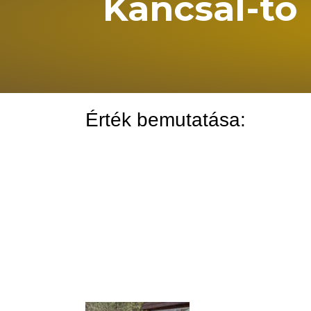
Kancsal-tó
Érték bemutatása: