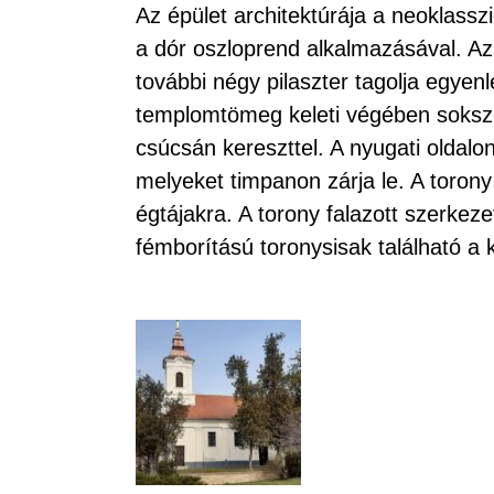
Az épület architektúrája a neoklasszic
a dór oszloprend alkalmazásával. Az é
további négy pilaszter tagolja egyen
templomtömeg keleti végében sokszög
csúcsán kereszttel. A nyugati oldalon
melyeket timpanon zárja le. A toron
égtájakra. A torony falazott szerkeze
fémborítású toronysisak található a k