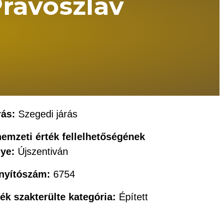
Pravoszláv
rás:
Szegedi járás
nemzeti érték fellelhetőségének
lye:
Újszentiván
ányítószám:
6754
ték szakterülte kategória:
Épített