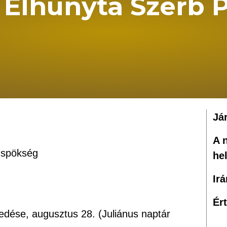
 Elhunyta Szerb 
Já
A 
üspökség
he
Ir
Ér
edése, augusztus 28. (Juliánus naptár