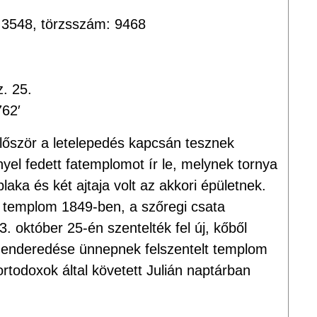
 3548, törzsszám: 9468
. 25.
762′
lőször a letelepedés kapcsán tesznek
nyel fedett fatemplomot ír le, melynek tornya
ka és két ajtaja volt az akkori épületnek.
t templom 1849-ben, a szőregi csata
. október 25-én szentelték fel új, kőből
zenderedése ünnepnek felszentelt templom
rtodoxok által követett Julián naptárban