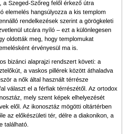
ó, a Szeged-Szőreg felől érkező útra
 való elemelés hangsúlyozza a kis templom
fennálló rendelkezések szerint a görögkeleti
vetlenül utcára nyíló – ezt a különlegesen
úgy oldották meg, hogy templomukat
iemelésként érvényesül ma is.
 bizánci alaprajzi rendszert követi: a
sztelőkút, a vaskos pillérek között áthaladva
zör a nők által használt térrésze
l választ el a férfiak térrészétől. Az ortodox
nosztáz, mely szent képek elhelyezését
hívek elől. Az ikonosztáz mögötti oltártérben
le az előkészületi tér, délre a diakonikon, a
e található.