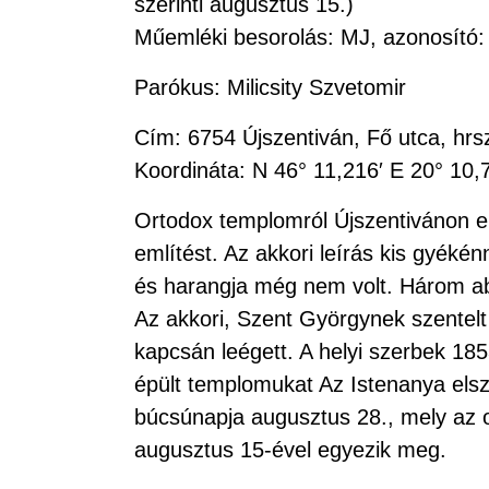
szerinti augusztus 15.)
Műemléki besorolás: MJ, azonosító:
Parókus: Milicsity Szvetomir
Cím: 6754 Újszentiván, Fő utca, hrsz
Koordináta: N 46° 11,216′ E 20° 10,
Ortodox templomról Újszentivánon e
említést. Az akkori leírás kis gyékén
és harangja még nem volt. Három abla
Az akkori, Szent Györgynek szentel
kapcsán leégett. A helyi szerbek 1853
épült templomukat Az Istenanya els
búcsúnapja augusztus 28., mely az o
augusztus 15-ével egyezik meg.