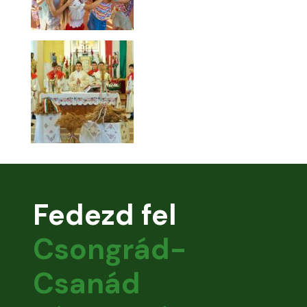
Fedezd fel
Csongrád-
Csanád