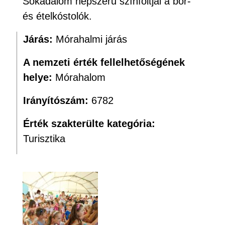
Sokadalom népszerű színfoltjai a bor-
és ételkóstolók.
Járás:
Mórahalmi járás
A nemzeti érték fellelhetőségének
helye:
Mórahalom
Irányítószám:
6782
Érték szakterülte kategória:
Turisztika