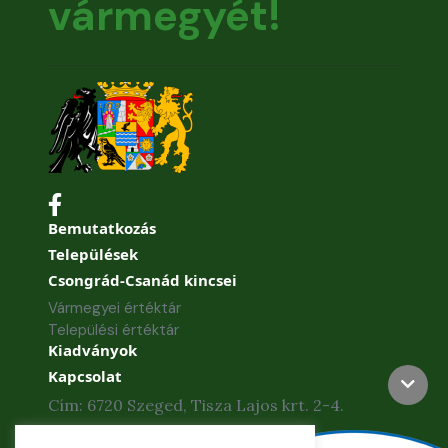
vármegyét!
Bemutatkozás
Települések
Csongrád-Csanád kincsei
Vármegyei értéktár
Települési értéktár
Kiadványok
Kapcsolat
Cím: 6720 Szeged, Tisza Lajos krt. 2-4.
Telefon: +36 62 886-840