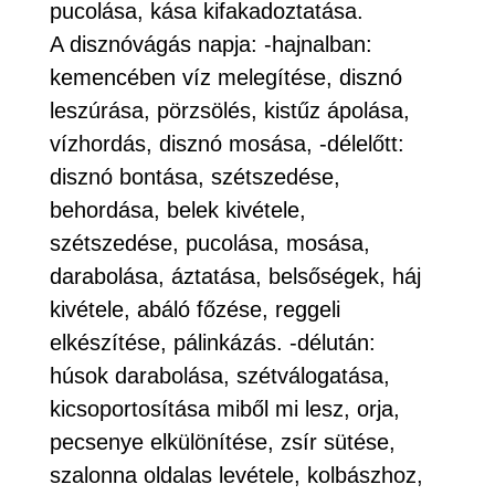
pucolása, kása kifakadoztatása.
A disznóvágás napja: -hajnalban:
kemencében víz melegítése, disznó
leszúrása, pörzsölés, kistűz ápolása,
vízhordás, disznó mosása, -délelőtt:
disznó bontása, szétszedése,
behordása, belek kivétele,
szétszedése, pucolása, mosása,
darabolása, áztatása, belsőségek, háj
kivétele, abáló főzése, reggeli
elkészítése, pálinkázás. -délután:
húsok darabolása, szétválogatása,
kicsoportosítása miből mi lesz, orja,
pecsenye elkülönítése, zsír sütése,
szalonna oldalas levétele, kolbászhoz,