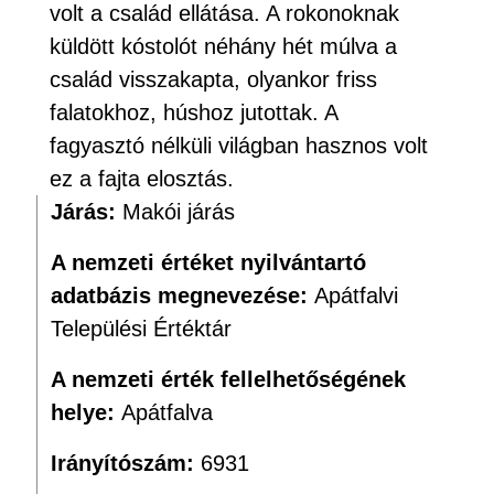
volt a család ellátása. A rokonoknak
küldött kóstolót néhány hét múlva a
család visszakapta, olyankor friss
falatokhoz, húshoz jutottak. A
fagyasztó nélküli világban hasznos volt
ez a fajta elosztás.
Járás:
Makói járás
A nemzeti értéket nyilvántartó
adatbázis megnevezése:
Apátfalvi
Települési Értéktár
A nemzeti érték fellelhetőségének
helye:
Apátfalva
Irányítószám:
6931