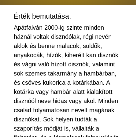
Érték bemutatása:
Apátfalván 2000-ig szinte minden
háznál voltak disznóólak, régi nevén
aklok és benne malacok, süldők,
anyakocák, hízók, kiherélt kan disznók
és vágni való hízott disznók, valamint
sok szemes takarmány a hambárban,
és csöves kukorica a kotárkában. A
kotárka vagy hambár alatt kialakított
disznóól neve hidas vagy akol. Minden
család folyamatosan nevelt magának
disznókat. Sok helyen tudták a
szaporítás módját is, vállalták a