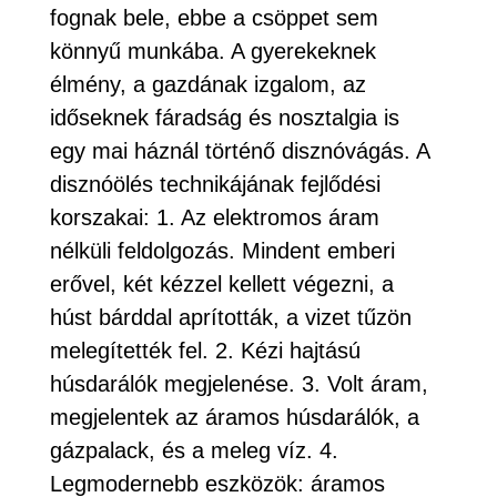
fognak bele, ebbe a csöppet sem
könnyű munkába. A gyerekeknek
élmény, a gazdának izgalom, az
időseknek fáradság és nosztalgia is
egy mai háznál történő disznóvágás. A
disznóölés technikájának fejlődési
korszakai: 1. Az elektromos áram
nélküli feldolgozás. Mindent emberi
erővel, két kézzel kellett végezni, a
húst bárddal aprították, a vizet tűzön
melegítették fel. 2. Kézi hajtású
húsdarálók megjelenése. 3. Volt áram,
megjelentek az áramos húsdarálók, a
gázpalack, és a meleg víz. 4.
Legmodernebb eszközök: áramos