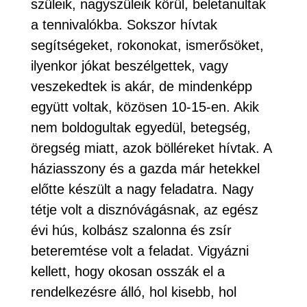
szüleik, nagyszüleik körül, beletanultak
a tennivalókba. Sokszor hívtak
segítségeket, rokonokat, ismerősöket,
ilyenkor jókat beszélgettek, vagy
veszekedtek is akár, de mindenképp
együtt voltak, közösen 10-15-en. Akik
nem boldogultak egyedül, betegség,
öregség miatt, azok bölléreket hívtak. A
háziasszony és a gazda már hetekkel
előtte készült a nagy feladatra. Nagy
tétje volt a disznóvágásnak, az egész
évi hús, kolbász szalonna és zsír
beteremtése volt a feladat. Vigyázni
kellett, hogy okosan osszák el a
rendelkezésre álló, hol kisebb, hol