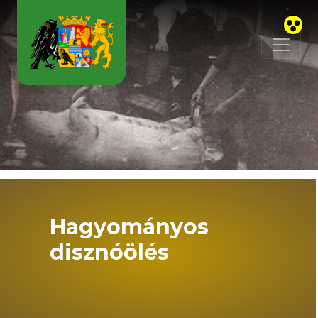
Skip to main content
Hagyományos
disznóölés