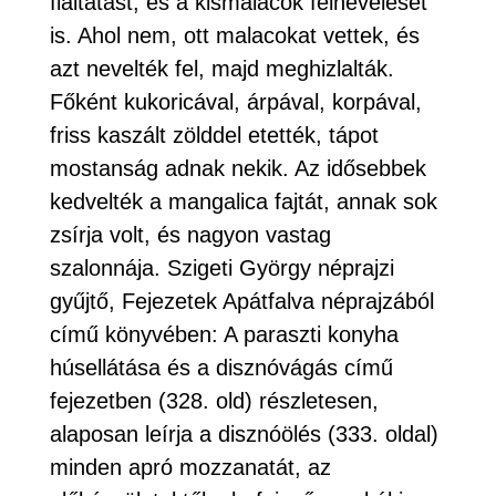
fialtatást, és a kismalacok felnevelését
is. Ahol nem, ott malacokat vettek, és
azt nevelték fel, majd meghizlalták.
Főként kukoricával, árpával, korpával,
friss kaszált zölddel etették, tápot
mostanság adnak nekik. Az idősebbek
kedvelték a mangalica fajtát, annak sok
zsírja volt, és nagyon vastag
szalonnája. Szigeti György néprajzi
gyűjtő, Fejezetek Apátfalva néprajzából
című könyvében: A paraszti konyha
húsellátása és a disznóvágás című
fejezetben (328. old) részletesen,
alaposan leírja a disznóölés (333. oldal)
minden apró mozzanatát, az