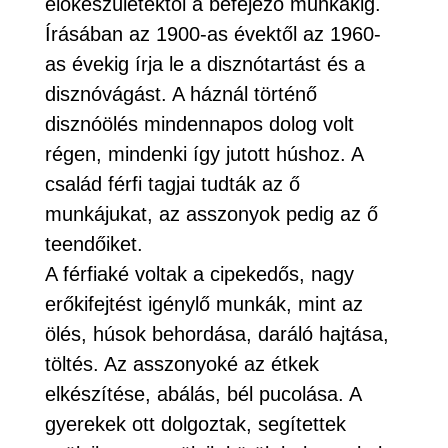
előkészületektől a befejező munkákig.
Írásában az 1900-as évektől az 1960-
as évekig írja le a disznótartást és a
disznóvágást. A háznál történő
disznóölés mindennapos dolog volt
régen, mindenki így jutott húshoz. A
család férfi tagjai tudták az ő
munkájukat, az asszonyok pedig az ő
teendőiket.
A férfiaké voltak a cipekedős, nagy
erőkifejtést igénylő munkák, mint az
ölés, húsok behordása, daráló hajtása,
töltés. Az asszonyoké az étkek
elkészítése, abálás, bél pucolása. A
gyerekek ott dolgoztak, segítettek