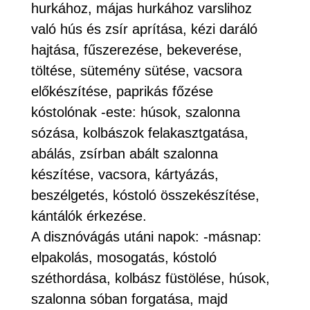
hurkához, májas hurkához varslihoz
való hús és zsír aprítása, kézi daráló
hajtása, fűszerezése, bekeverése,
töltése, sütemény sütése, vacsora
előkészítése, paprikás főzése
kóstolónak -este: húsok, szalonna
sózása, kolbászok felakasztgatása,
abálás, zsírban abált szalonna
készítése, vacsora, kártyázás,
beszélgetés, kóstoló összekészítése,
kántálók érkezése.
A disznóvágás utáni napok: -másnap:
elpakolás, mosogatás, kóstoló
széthordása, kolbász füstölése, húsok,
szalonna sóban forgatása, majd